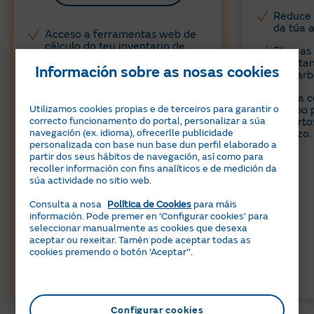
Reduce 
da túa a
Acceso a ferramentas web de
cálculo do teu inventario de
Elixe as
emisións Alcance 1, 2 e 3.
adaptan
Información sobre as nosas cookies
descarb
Informe de pegada de carbono
verificado por unha entidade
Conta c
acreditada.
Utilizamos cookies propias e de terceiros para garantir o
equipo 
correcto funcionamento do portal, personalizar a súa
experto
Axudámoste a definir un plan
navegación (ex. idioma), ofrecerlle publicidade
servizo.
de descarbonización, ad hoc á
personalizada con base nun base dun perfil elaborado a
túa actividade.
partir dos seus hábitos de navegación, así como para
recoller información con fins analíticos e de medición da
súa actividade no sitio web.
Consulta a nosa
Política de Cookies
para máis
información. Pode premer en ‘Configurar cookies’ para
seleccionar manualmente as cookies que desexa
aceptar ou rexeitar. Tamén pode aceptar todas as
cookies premendo o botón ‘Aceptar’’.
Configurar cookies