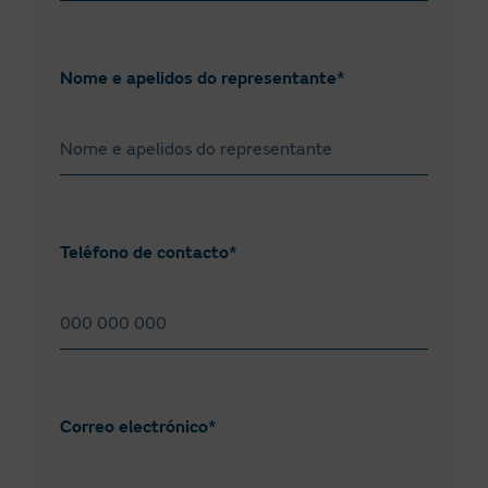
Almería
Superior a 400 MWh/ano
Asturias
Inferior a 400 MWh/ano
Nome e apelidos do representante*
Ávila
Badaxoz
Barcelona
Burgos
Teléfono de contacto*
Cáceres
Cádiz
Cantabria
Castelló
Correo electrónico*
Ceuta