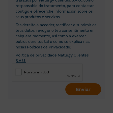
tratados por Naturgy Clientes, S.A.U., como
A Rioxa
responsable do tratamento, para contactar
contigo e ofrecerche información sobre os
As Palmas
seus produtos e servizos.
León
Tes dereito a acceder, rectificar e suprimir os
teus datos, revogar o teu consentimento en
Lleida
calquera momento, así como a exercer
outros dereitos tal e como se explica nas
Lugo
nosas Políticas de Privacidade:
Madrid
Política de privacidade Naturgy Clientes
S.A.U.
Málaga
Melilla
Murcia
Enviar
Navarra
Ourense
Palencia