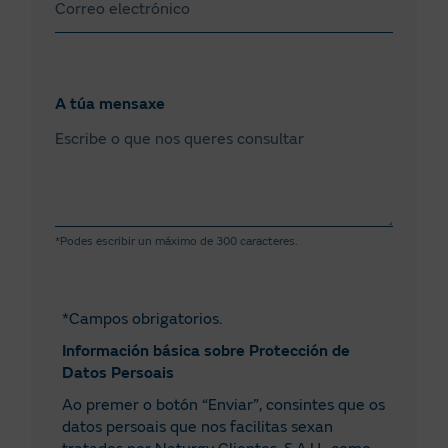
Cidade Real
Córdoba
Cuenca
A túa mensaxe
Xirona
Granada
Guadalaxara
*Podes escribir un máximo de 300 caracteres.
Guipúscoa
Huelva
*Campos obrigatorios.
Huesca
Información básica sobre Protección de
Datos Persoais
Illas Baleares
Ao premer o botón “Enviar”, consintes que os
Xaén
datos persoais que nos facilitas sexan