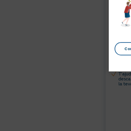
Accés
teu in
d’abas
Co
Infor
verifi
acred
T’ajud
desca
la tev