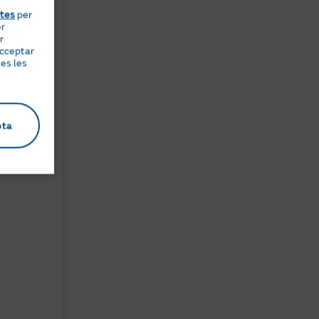
etes
per
er
r
acceptar
es les
derivades
s’adapten
ització.
pta
sorament
at
 teu