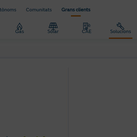
utònoms
Comunitats
Grans clients
Gas
Solar
CAE
Solucions