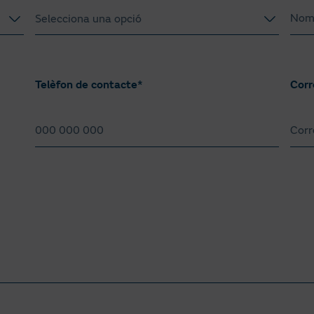
Selecciona una opció
Superior a 400MWh/any
Inferior a 400MWh/any
Telèfon de contacte*
Corr