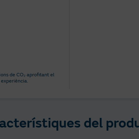
ions de CO₂ aprofitant el
 experiència.
acterístiques del prod