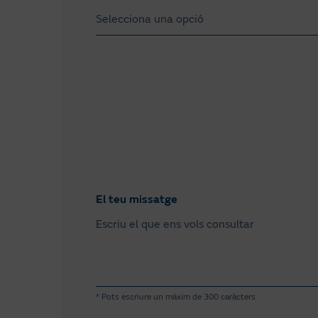
Selecciona una opció
La Corunya
Àlaba
Albacete
Alacant
Almeria
Astúries
El teu missatge
Àvila
Badajoz
Barcelona
* Pots escriure un màxim de 300 caràcters
Burgos