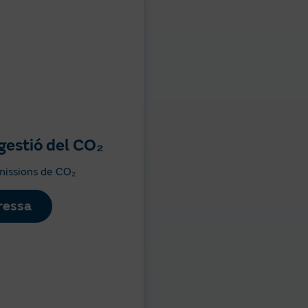
gestió del CO₂
missions de CO₂
ressa