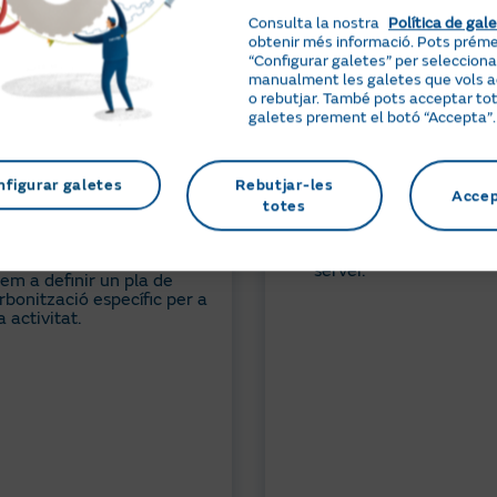
carboni
Consulta la nostra
Política de gal
M'interessa
obtenir més informació. Pots prém
M'interessa
“Configurar galetes” per selecciona
manualment les galetes que vols 
o rebutjar. També pots acceptar tot
Redueix les emissions 
galetes prement el botó “Accepta”.
de la teva activitat.
 a eines web de càlcul del
ventari d’emissions
Tria les solucions que 
t 1, 2 i 3.
al teu pla de descarbon
nfigurar galetes
Rebutjar-les
Acce
me de petjada de carboni
totes
Beneficia’t de l’asses
cat per una entitat
d’un equip personalitz
itada.
d’experts energètics al
servei.
em a definir un pla de
rbonització específic per a
a activitat.