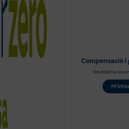
Compensació i 
Neutralitza les e
M’inte