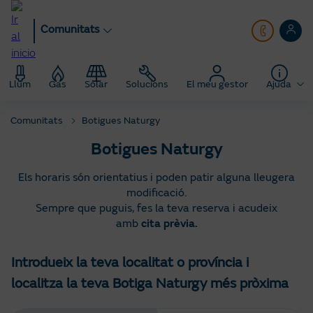
Anar
al
Comunitats
contingut
principal
Llum
Gas
Solar
Solucions
El meu gestor
Ajuda
Comunitats
Botigues Naturgy
Botigues Naturgy
Els horaris són orientatius i poden patir alguna lleugera
modificació.
Sempre que puguis, fes la teva reserva i acudeix
amb
cita prèvia.
Introdueix la teva localitat o província i
localitza la teva Botiga Naturgy més pròxima