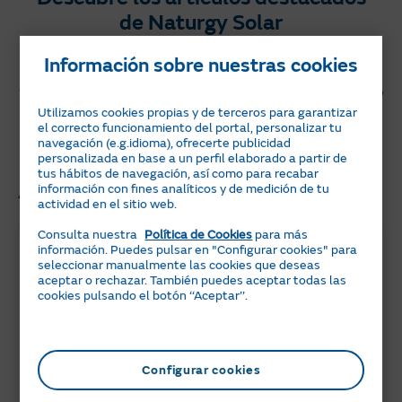
de Naturgy Solar
En nuestro blog encontrarás consejos y
Información sobre nuestras cookies
artículos relacionado con el ahorro energético,
autoconsumo, sostenibilidad y mucho más.
Utilizamos cookies propias y de terceros para garantizar
el correcto funcionamiento del portal, personalizar tu
¡No te lo pierdas!
navegación (e.g.idioma), ofrecerte publicidad
personalizada en base a un perfil elaborado a partir de
tus hábitos de navegación, así como para recabar
Artículos Relacionados
información con fines analíticos y de medición de tu
actividad en el sitio web.
Consulta nuestra
Política de Cookies
para más
información. Puedes pulsar en "Configurar cookies" para
seleccionar manualmente las cookies que deseas
aceptar o rechazar. También puedes aceptar todas las
cookies pulsando el botón ‘‘Aceptar’’.
Configurar cookies
6 min
05 JULIO 2024