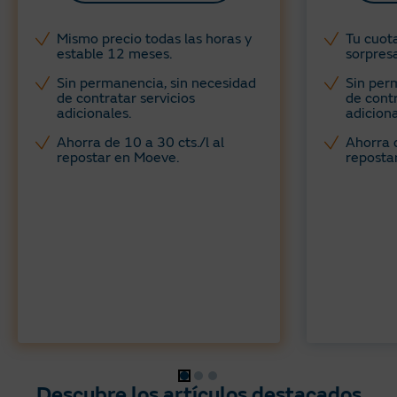
Mismo precio todas las horas y
Tu cuota
estable 12 meses. ​
sorpresa
Sin permanencia, sin necesidad
Sin per
de contratar servicios
de contr
adicionales​.
adiciona
Ahorra de 10 a 30 cts./l al
Ahorra d
repostar en Moeve.
reposta
Descubre los artículos destacados