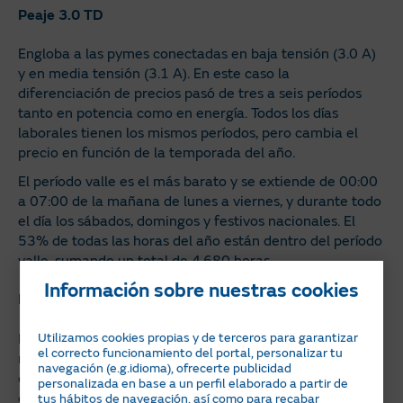
Peaje 3.0 TD
Engloba a las pymes conectadas en baja tensión (3.0 A)
y en media tensión (3.1 A). En este caso la
diferenciación de precios pasó de tres a seis períodos
tanto en potencia como en energía. Todos los días
laborales tienen los mismos períodos, pero cambia el
precio en función de la temporada del año.
El período valle es el más barato y se extiende de 00:00
a 07:00 de la mañana de lunes a viernes, y durante todo
el día los sábados, domingos y festivos nacionales. El
53% de todas las horas del año están dentro del período
valle, sumando un total de 4.680 horas.
Información sobre nuestras cookies
Peaje 6.1 TD
La estructura de peajes para consumidores industriales
Utilizamos cookies propias y de terceros para garantizar
el correcto funcionamiento del portal, personalizar tu
no se vio afectada por la reforma de 2021. Sigue
navegación (e.g.idioma), ofrecerte publicidad
dividida en seis términos de potencia y seis términos de
personalizada en base a un perfil elaborado a partir de
energía.
tus hábitos de navegación, así como para recabar