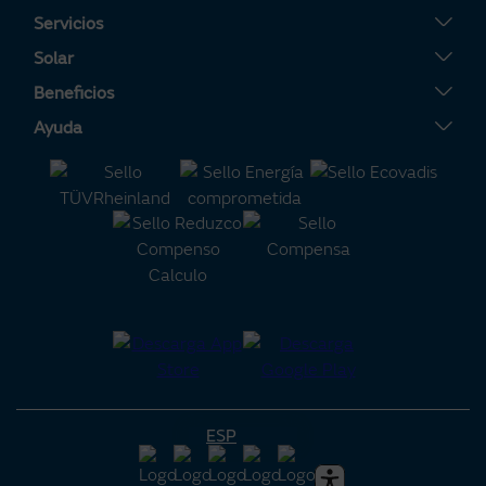
Tarifa Plana
Servicios
Tarifa Por Uso
Servigas
Solar
Tarifa Noche
Servielectric
Placas solares
Beneficios
Tarifa Dinámica Luz
Servihogar
Tarifa Solar
Tu Área Clientes
Ayuda
Alta luz
Calderas
Servisolar
Consejos de ahorro energético
Contacto
Alta gas
Aire acondicionado
Compensación de Excedentes
Certificaciones de interés
Preguntas frecuentes
Calculadora m³ a KWh
Batería Virtual
Alianza Naturgy-Moeve
Política de reclamaciones
Calculadora solar
Consejos de ciberseguridad
Área Solar
¿Quieres colaborar con Naturgy?
Grupo Naturgy
Precio luz hoy por horas
Blog
ESP