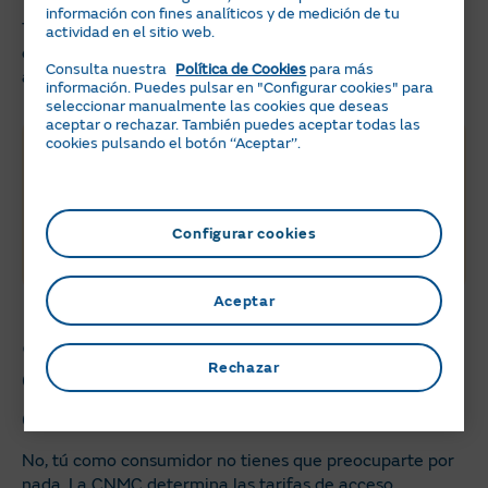
información con fines analíticos y de medición de tu
Todos los días laborales se dividen en tres períodos, pero
actividad en el sitio web.
el precio en los mismos depende de la temporada del
Consulta nuestra
Política de Cookies
para más
año de que se trate.
información. Puedes pulsar en "Configurar cookies" para
seleccionar manualmente las cookies que deseas
aceptar o rechazar. También puedes aceptar todas las
cookies pulsando el botón ‘‘Aceptar’’.
Ahorra con la
energía del sol
Configurar cookies
Descubre las ventajas de instalar placas solares
con Naturgy Solar
Calcula tu ahorro
Aceptar
¿Hay que solicitar algún
cambio en los peajes de
Rechazar
electricidad?
No, tú como consumidor no tienes que preocuparte por
nada. La CNMC determina las tarifas de acceso