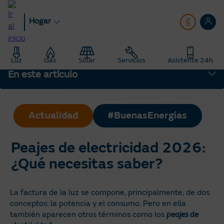
Pasar
al
Hogar
contenido
principal
Hogar
Blog
Actualidad: Noticias del mundo de la energía
Luz
Gas
Solar
Servicios
Asistente 24h
Peajes de electricidad 2026: ¿Qué necesitas saber?
En este artículo
Actualidad
#BuenasEnergías
Peajes de electricidad 2026:
¿Qué necesitas saber?
La factura de la luz se compone, principalmente, de dos
conceptos: la potencia y el consumo. Pero en ella
también aparecen otros términos como los
peajes de