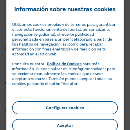
Instalar placas solares y elegir para ellas
la mejor tarifa
Información sobre nuestras cookies
es una buena forma de ahorrar y cuidar el medio
ambiente. Pero los beneficios de la energía solar se
Utilizamos cookies propias y de terceros para garantizar
producen incluso cuando llega el momento de cambiar
el correcto funcionamiento del portal, personalizar tu
unos paneles por otros, porque el reciclaje tiene un
navegación (e.g.idioma), ofrecerte publicidad
impacto positivo:
personalizada en base a un perfil elaborado a partir de
tus hábitos de navegación, así como para recabar
Optimización de recursos. El
reciclaje de materiales
información con fines analíticos y de medición de tu
actividad en el sitio web.
procedentes de placas solares
evita tener que recurrir
a la extracción de más materias primas para la
Consulta nuestra
Política de Cookies
para más
elaboración de nuevos paneles. Lo cual tiene un
información. Puedes pulsar en "Configurar cookies" para
seleccionar manualmente las cookies que deseas
impacto positivo sobre el medio ambiente.
aceptar o rechazar. También puedes aceptar todas las
Menos residuos. Si somos capaces de aprovechar al
cookies pulsando el botón ‘‘Aceptar’’.
máximo los componentes de una placa ya en desuso,
no necesitaremos tantos vertederos llenos de
materiales contaminantes.
Configurar cookies
Generación de empleo. A medida que avanza el
reciclaje de paneles solares, hay más empresas
dedicadas a esta labor que están creando puestos de
Aceptar