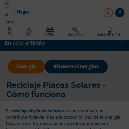
Pasar
al
Hogar
contenido
principal
Hogar
Blog
Energía Fotovoltaica: Consejos sobre solar
Luz
Gas
Solar
Servicios
Asistente 24h
Reciclaje Placas Solares - Cómo funciona
En este artículo
Energía
#BuenasEnergías
Reciclaje Placas Solares -
Cómo funciona
El
reciclaje de placas solares
es una realidad que
contribuye todavía más a la sostenibilidad de la energía
fotovoltaica. Porque, una vez que los paneles han