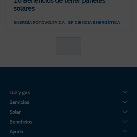
10 Beneficios de tener paneles
solares
ENERGÍA FOTOVOLTAICA
EFICIENCIA ENERGÉTICA
Luz y gas
Tarifa Plana
Servicios
Tarifa Por Uso
Servigas
Solar
Tarifa Noche
Servielectric
Placas solares
Beneficios
Tarifa Dinámica Luz
Servihogar
Tarifa Solar
Tu Área Clientes
Ayuda