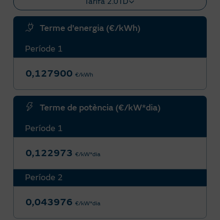
Tarifa 2.0TD
Terme d'energia (€/kWh)
Període 1
0,127900
€/kWh
Terme de potència (€/kW*dia)
Període 1
0,122973
€/kW*dia
Període 2
0,043976
€/kW*dia