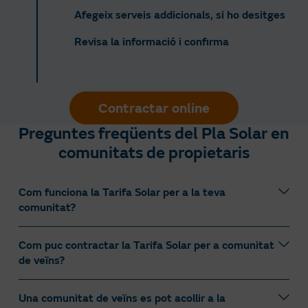
Afegeix serveis addicionals, si ho desitges
Revisa la informació i confirma
Contractar online
Preguntes freqüents del Pla Solar en
comunitats de propietaris
Com funciona la Tarifa Solar per a la teva
comunitat?
Com puc contractar la Tarifa Solar per a comunitat
Si el consum anual d’electricitat de la teva comunitat
de veïns?
és inferior a 400 MWh, pots optar per la Tarifa
Solar amb preu fix en el terme d’energia, de manera
que podràs controlar els costos de la teva comunitat.
Una comunitat de veïns es pot acollir a la
És senzill! El primer que necessitaràs és el número