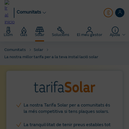
Anar
al
Comunitats
contingut
principal
Llum
Gas
Solar
Solucions
El meu gestor
Ajuda
Comunitats
Solar
La nostra millor tarifa per a la teva instal·lació solar
La nostra Tarifa Solar per a comunitats és
la més competitiva si tens plaques solars.
La tranquil·litat de tenir preus estables tot