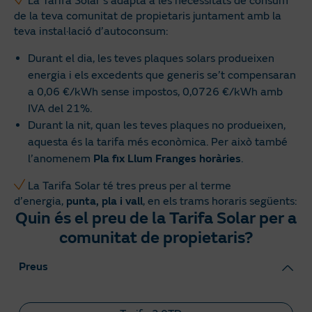
La Tarifa Solar s’adapta a les necessitats de consum
de la teva comunitat de propietaris juntament amb la
teva instal·lació d’autoconsum:
Durant el dia, les teves plaques solars produeixen
energia i els excedents que generis se’t compensaran
a 0,06 €/kWh sense impostos, 0,0726 €/kWh amb
IVA del 21%.
Durant la nit, quan les teves plaques no produeixen,
aquesta és la tarifa més econòmica. Per això també
l’anomenem
Pla fix Llum Franges horàries
.
La Tarifa Solar té tres preus per al terme
d’energia,
punta, pla i vall
, en els trams horaris següents:
Quin és el preu de la Tarifa Solar per a
comunitat de propietaris?
Preus