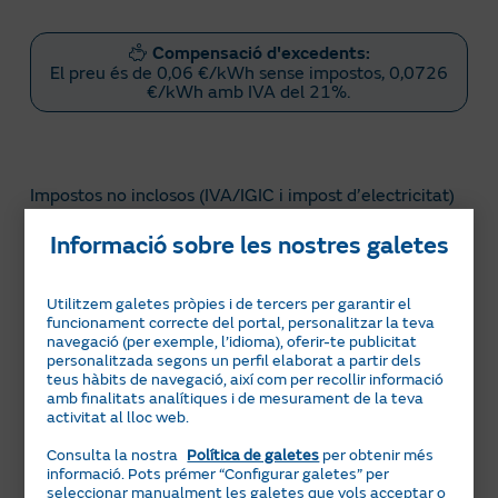
Compensació d'excedents:
El preu és de 0,06 €/kWh sense impostos, 0,0726
€/kWh amb IVA del 21%.
Impostos no inclosos (IVA/IGIC i impost d’electricitat)
Informació sobre les nostres galetes
Condicions d’aplicació d’impostos i altres
conceptes regulats de la Tarifa Solar per a
Utilitzem galetes pròpies i de tercers per garantir el
funcionament correcte del portal, personalitzar la teva
comunitats de propietaris
navegació (per exemple, l’idioma), oferir-te publicitat
personalitzada segons un perfil elaborat a partir dels
teus hàbits de navegació, així com per recollir informació
Condicions de l’oferta per a la teva Tarifa Solar per
Se aplicaran al preu indicat les variacions, a l’alça o a
amb finalitats analítiques i de mesurament de la teva
a comunitats de veïns
activitat al lloc web.
la baixa, dels impostos aplicables i dels conceptes
regulats (a títol enunciatiu i no limitatiu, càrrecs del
Avantatges de la Tarifa Solar per a
Vigència fins al 31/08/2026.
Consulta la nostra
Política de galetes
per obtenir més
sistema, peatges d’accés, lloguer de comptador, etc.).
informació. Pots prémer “Configurar galetes” per
comunitats de veïns
Així mateix, es podran repercutir en el preu qualssevol
seleccionar manualment les galetes que vols acceptar o