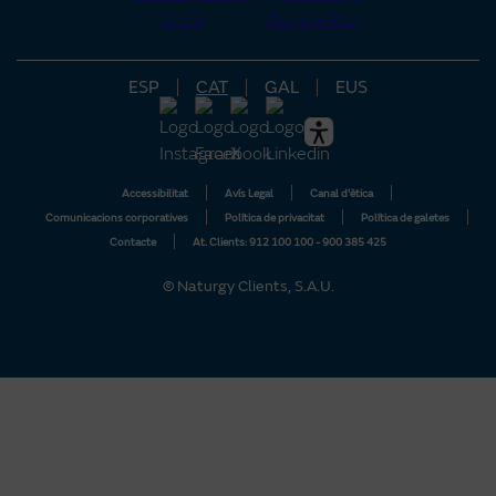
Plataforma Tu Comunidad
ESP
CAT
GAL
EUS
Accessibilitat
Avís Legal
Canal d'ètica
Comunicacions corporatives
Política de privacitat
Política de galetes
Contacte
At. Clients: 912 100 100 - 900 385 425
© Naturgy Clients, S.A.U.