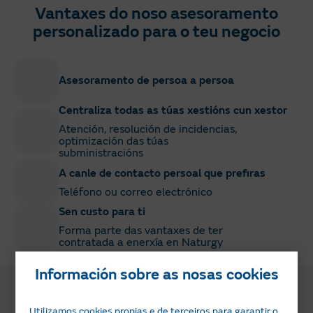
Vantaxes do noso asesoramento
personalizado para o teu negocio
Asesoramento de persoa a persoa
Centraliza todas as túas xestións cun xestor
Atención, resolución de incidencias,
optimización das túas
subministracións
A canle de contacto persoal que prefiras
Teléfono ou correo electrónico
Sen custo para ti
Forma parte das vantaxes de ter
contratada a enerxía en Naturgy
Información sobre as nosas cookies
Utilizamos cookies propias e de terceiros para garantir o