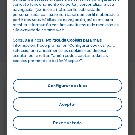
correcto funcionamento do portal, personalizar a súa
Aínda non es cliente de Naturgy?
navegación (ex. idioma), ofrecerlle publicidade
personalizada con base nun base dun perfil elaborado a
Contrata a tranquilidade dun prezo transparente en
partir dos seus hábitos de navegación, así como para
recoller información con fins analíticos e de medición da
luz.
súa actividade no sitio web.
Consulta a nosa
Política de Cookies
para máis
Máis información
información. Pode premer en ‘Configurar cookies’ para
seleccionar manualmente as cookies que desexa
aceptar ou rexeitar. Tamén pode aceptar todas as
cookies premendo o botón ‘Aceptar’’.
Estamos aquí para axudarte
Configurar cookies
Chama o teu xestor Naturgy
914 527 655
L-V de 8 h a 22 h (horario peninsular)
Aceptar
Rexeitar todo
Escribe o teu xestor Naturgy
migestor@naturgy.com