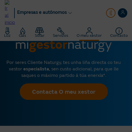
Ir
ao
Empresas e autónomos
contido
principal
Empresas e autónomos
O meu xestor
Luz
Gas
Solar
Servizos
O meu xestor
Contacto
Por seres Cliente Naturgy, tes unha liña directa co teu
xestor
especialista
, sen custo adicional, para que lle
saques o máximo partido á túa enerxía*.
Contacta O meu xestor