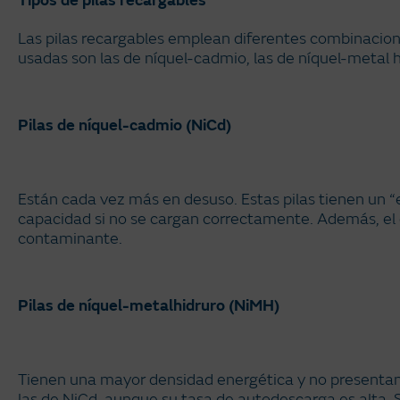
Tipos de pilas recargables
Las pilas recargables emplean diferentes combinacion
usadas son las de níquel-cadmio, las de níquel-metal hid
Pilas de níquel-cadmio (NiCd)
Están cada vez más en desuso. Estas pilas tienen un 
capacidad si no se cargan correctamente. Además, e
contaminante.
Pilas de níquel-metalhidruro (NiMH)
Tienen una mayor densidad energética y no present
las de NiCd, aunque su tasa de autodescarga es alta.