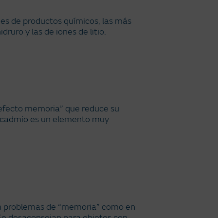
es de productos químicos, las más
ruro y las de iones de litio.
“efecto memoria” que reduce su
l cadmio es un elemento muy
an problemas de “memoria” como en
 Se desaconsejan para objetos con