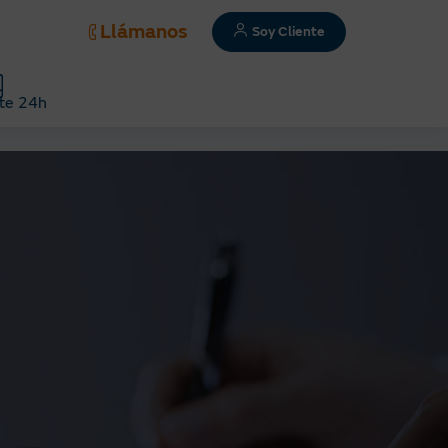
Llámanos
Soy Cliente
te 24h