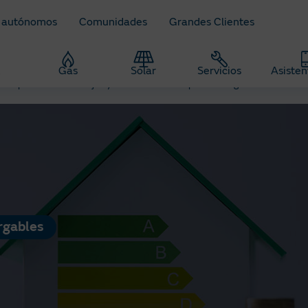
 autónomos
Comunidades
Grandes Clientes
z
Gas
Solar
Servicios
Asisten
ra Empresas
Ventajas y beneficios de las pilas recargables
rgables