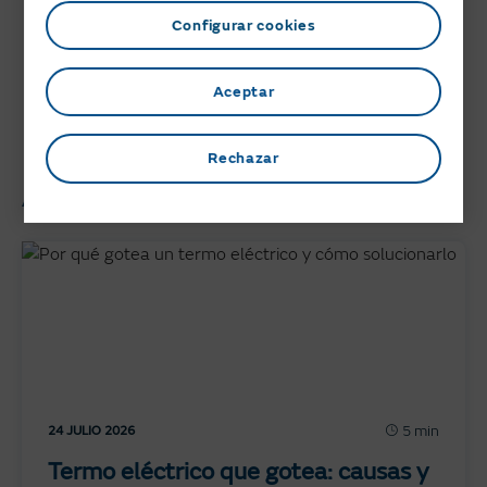
Es habitual que, pese a que su almacenamiento suele
Configurar cookies
resultar sencillo, debido al formato en que se
comercializan los pellets, de éste se derivan
Aceptar
desventajas como la
generación de polvo,
superior a la
de un almacén de leña.
Rechazar
Artículos Relacionados
5 min
24 JULIO 2026
Termo eléctrico que gotea: causas y