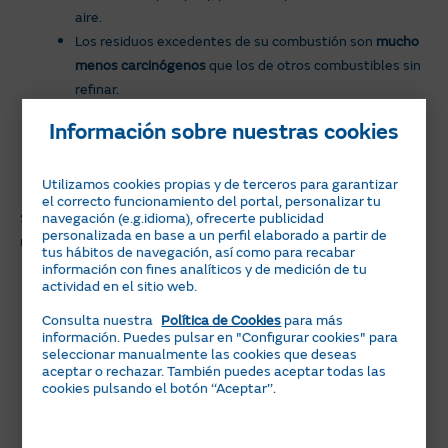
aire.
Los residuos excedentes de su combustión son
mucho
menos carcinógenos
que los de otros combustibles sin
refinar.
Su contenido en metales pesados es realmente bajo.
Información sobre nuestras cookies
Queman de manera
más eficiente que la madera
, por lo
que se necesita menos limpieza, requiriendo también
Utilizamos cookies propias y de terceros para garantizar
menor espacio de almacén que la leña.
el correcto funcionamiento del portal, personalizar tu
navegación (e.g.idioma), ofrecerte publicidad
Sin embargo, no todo son ventajas. Entre los inconvenientes
personalizada en base a un perfil elaborado a partir de
más importantes asociados al uso de pellets se encuentran:
tus hábitos de navegación, así como para recabar
información con fines analíticos y de medición de tu
Las estufas de pellets requieren de un servicio
actividad en el sitio web.
de
mantenimiento mucho más exhaustivo
que las de
Consulta nuestra
Política de Cookies
para más
leña o gas.
información. Puedes pulsar en "Configurar cookies" para
Su funcionamiento
necesita de alimentación
seleccionar manualmente las cookies que deseas
aceptar o rechazar. También puedes aceptar todas las
eléctrica
para abastecer diferentes motores y
cookies pulsando el botón ‘‘Aceptar’’.
ventiladores que se encuentran en su sistema, por lo
que no son autosuficientes.
Generalmente
suelen producir ruido.