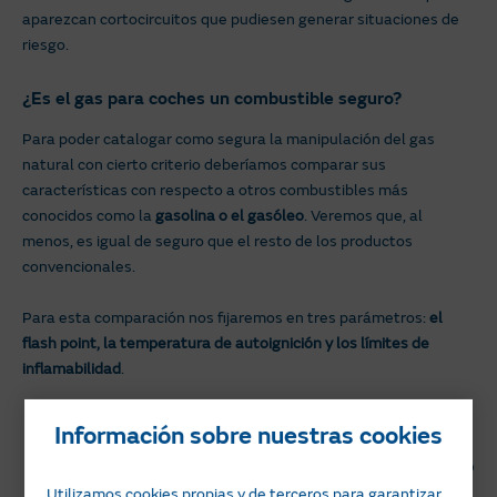
aparezcan cortocircuitos que pudiesen generar situaciones de
riesgo.
¿Es el gas para coches un combustible seguro?
Para poder catalogar como segura la manipulación del gas
natural con cierto criterio deberíamos comparar sus
características con respecto a otros combustibles más
conocidos como la
gasolina o el gasóleo
. Veremos que, al
menos, es igual de seguro que el resto de los productos
convencionales.
Para esta comparación nos fijaremos en tres parámetros:
el
flash point, la temperatura de autoignición y los límites de
inflamabilidad
.
Información sobre nuestras cookies
Gas
Gasolina
Gasóleo
Propano
Natural
Utilizamos cookies propias y de terceros para garantizar