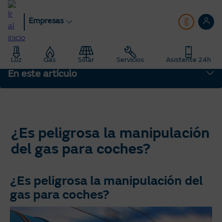
Pasar
al
Empresas
contenido
principal
Empresas
blog
Luz
Gas
Solar
Servicios
Asistente 24h
Saber Más: Te enseñamos todo sobre energía
En este artículo
¿Es peligrosa la manipulación del gas para coches?
¿Es peligrosa la manipulación
del gas para coches?
¿Es peligrosa la manipulación del
gas para coches?