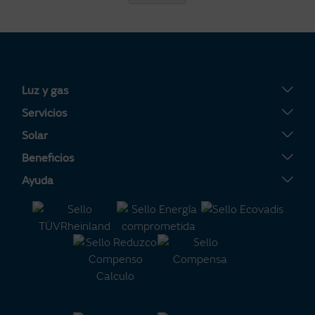
Luz y gas
Tarifa Plana
Servicios
Tarifa Por Uso
Servigas
Solar
Tarifa Noche
Servielectric
Placas solares
Beneficios
Tarifa Dinámica Luz
Servihogar
Tarifa Solar
Tu Área Clientes
Ayuda
Alta luz
Calderas
Servisolar
Consejos de ahorro energético
Contacto
Alta gas
Aire acondicionado
Compensación de Excedentes
Certificaciones de interés
Preguntas frecuentes
Calculadora m³ a KWh
Batería Virtual
Alianza Naturgy-Moeve
Política de reclamaciones
Calculadora solar
Consejos de ciberseguridad
Área Solar
¿Quieres colaborar con Naturgy?
Grupo Naturgy