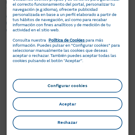
Flash Point (ºC)
-188
-43
74
-80
el correcto funcionamiento del portal, personalizar tu
Temperatura de autoignición
navegación (e.g.idioma), ofrecerte publicidad
560
257
316
460
personalizada en base a un perfil elaborado a partir de
(ºC)
tus hábitos de navegación, así como para recabar
Límites de inflamabilidad
información con fines analíticos y de medición de tu
5 / 15
1.4 / 7.6
1 / 6
2.3 / 9.5
actividad en el sitio web.
min/max (%)
Consulta nuestra
Política de Cookies
para más
El flash point
es la temperatura mínima de un
información. Puedes pulsar en "Configurar cookies" para
seleccionar manualmente las cookies que deseas
combustible líquido a la cual su presión de vapor es lo
aceptar o rechazar. También puedes aceptar todas las
suficientemente alta para producir una mezcla
cookies pulsando el botón ‘‘Aceptar’’.
inflamable con aire.
La temperatura de autoignición
es aquella
temperatura, a presión de un bar, a la que la sustancia
Configurar cookies
en contacto con el aire arde de forma espontánea sin
necesidad de una fuente de ignición. Un bar es,
aproximadamente, la presión atmosférica a nivel del
Aceptar
mar.
Los límites de inflamabilidad
definen las
Rechazar
concentraciones, en tanto por ciento, mínima y máxima,
del combustible en mezcla con el aire en las que son