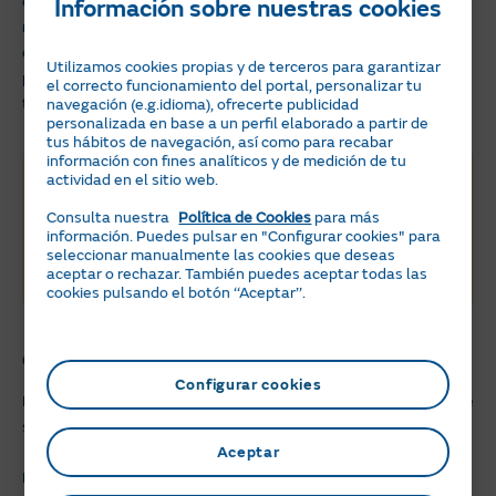
caldera, emitiendo la señal a través de una red de
Información sobre nuestras cookies
radiofrecuencia. Son muy cómodos en instalaciones en que la
distancia entre la caldera y el termostato es elevada y además
Utilizamos cookies propias y de terceros para garantizar
permiten variar la estancia donde se colocan y se regula la
el correcto funcionamiento del portal, personalizar tu
navegación (e.g.idioma), ofrecerte publicidad
temperatura.
personalizada en base a un perfil elaborado a partir de
tus hábitos de navegación, así como para recabar
información con fines analíticos y de medición de tu
Tarifa por Uso Luz
actividad en el sitio web.
Consulta nuestra
Política de Cookies
para más
La tranquilidad de un precio fijo las 24h durante 1
información. Puedes pulsar en "Configurar cookies" para
año.
seleccionar manualmente las cookies que deseas
Sin permanencia. Sin necesidad de contratar
aceptar o rechazar. También puedes aceptar todas las
servicios adicionales.
cookies pulsando el botón ‘‘Aceptar’’.
Me interesa
Cronotermostatos inteligentes y modulantes
Configurar cookies
Para mejorar la eficiencia energética el mejor sistema disponible
son los termostatos de calefacción denominados inteligentes.
Aceptar
Este tipo de termostato de calefacción pueden ser con cables,