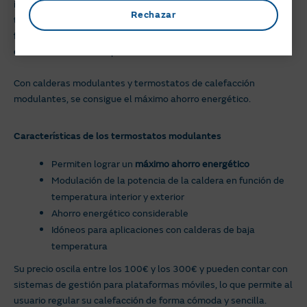
inalámbricos o usar otras tecnologías como conexión Wifi. Los
Rechazar
termostatos modulantes
varían la potencia de la caldera en
función de la temperatura interior y de la temperatura
exterior
en caso de disponer de una sonda.
Con calderas modulantes y termostatos de calefacción
modulantes, se consigue el máximo ahorro energético.
Características de los termostatos modulantes
Permiten lograr un
máximo ahorro energético
Modulación de la potencia de la caldera en función de
temperatura interior y exterior
Ahorro energético considerable
Idóneos para aplicaciones con calderas de baja
temperatura
Su precio oscila entre los 100€ y los 300€ y pueden contar con
sistemas de gestión para plataformas móviles, lo que permite al
usuario regular su calefacción de forma cómoda y sencilla.