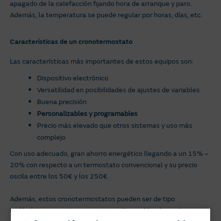
apagado de la calefacción fijando hora de arranque y paro.
Además, la temperatura se puede regular por horas, días, etc.
Características de un cronotermostato
Las características más importantes de estos equipos son:
Dispositivo electrónico
Versatilidad en posibilidades de ajustes de variables
Buena precisión
Personalizables y programables
Precio más elevado que otros sistemas y uso más
complejo
Con uso adecuado, gran ahorro energético llegando a un 15% –
20% con respecto a un termostato convencional y su precio
oscila entre los 50€ y los 250€.
Además, estos cronotermostatos pueden ser de tipo
inalámbrico y en este caso no necesitan cableado con la