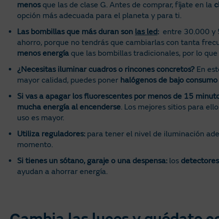
menos
que las de clase G. Antes de comprar, fíjate en la
c
opción más adecuada para el planeta y para ti.
Las bombillas que más duran son
las led
:
entre 30.000 y 
ahorro, porque no tendrás que cambiarlas con tanta fr
menos energía
que las bombillas tradicionales, por lo que
¿Necesitas iluminar cuadros o rincones concretos?
En est
mayor calidad, puedes poner
halógenos de bajo consumo 
Si vas a apagar los fluorescentes por menos de 15 minuto
mucha energía al encenderse
. Los mejores sitios para ell
uso es mayor.
Utiliza reguladores:
para tener el nivel de iluminación a
momento.
Si tienes un sótano, garaje o una despensa:
los
detectores
ayudan a ahorrar energía.
Cambia las luces y quédate co