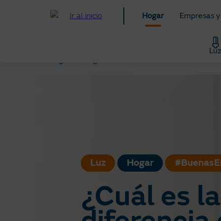
Pasar
Hogar
Empresas y
al
contenido
principal
Lu
Hogar
Blog
Saber Más: Te enseñamos todo sob
Luz
Hogar
#BuenasE
¿Cuál es la