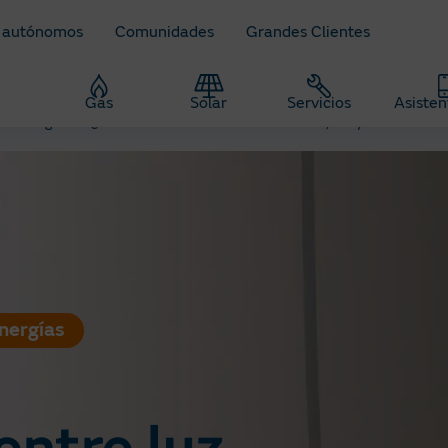
 autónomos
Comunidades
Grandes Clientes
z
Gas
Solar
Servicios
Asisten
re energía
¿Cuál es la diferencia entre luz cálida, fría y neutra?
nergías