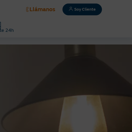
Llámanos
Soy Cliente
te 24h