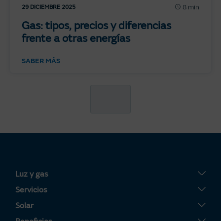
8 min
29 DICIEMBRE 2025
Gas: tipos, precios y diferencias
frente a otras energías
SABER MÁS
Luz y gas
Tarifa Plana
Servicios
Tarifa Por Uso
Servigas
Solar
Tarifa Noche
Servielectric