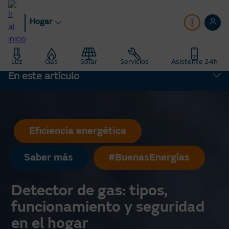
Pasar
al
Hogar
contenido
principal
Hogar
Blog
Luz
Gas
Solar
Servicios
Asistente 24h
Saber Más: Te enseñamos todo sobre energía
En este artículo
Detector de gas: tipos, funcionamiento y seguridad en el hogar
Eficiencia energética
Saber más
#BuenasEnergías
Detector de gas: tipos,
funcionamiento y seguridad
en el hogar