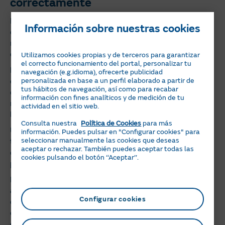
correctamente
La eficacia de los detectores va a depender de cómo y
Información sobre nuestras cookies
dónde se coloque, así como del mantenimiento que se
realice. Es decir, que es determinante para que pueda
detectar las incidencias a tiempo y proteger la vivienda.
Utilizamos cookies propias y de terceros para garantizar
el correcto funcionamiento del portal, personalizar tu
Lo primero que debemos tener en cuenta es que el
navegación (e.g.idioma), ofrecerte publicidad
personalizada en base a un perfil elaborado a partir de
dispositivo tiene que ser compatible con el combustible
tus hábitos de navegación, así como para recabar
que se use en la vivienda. Como vimos en los tipos, cada
información con fines analíticos y de medición de tu
modelo detecta una variedad. Por tanto, hay que revisar
actividad en el sitio web.
las indicaciones que da el fabricante.
Consulta nuestra
Política de Cookies
para más
Una vez instalado, es necesario verificar cada cierto
información. Puedes pulsar en "Configurar cookies" para
seleccionar manualmente las cookies que deseas
tiempo que funciona correctamente. La mayoría de
aceptar o rechazar. También puedes aceptar todas las
detectores vienen con un botón de prueba que sirve
cookies pulsando el botón ‘‘Aceptar’’.
para comprobar que los sensores siguen operativos.
Mientras esté instalado, si en algún momento emite una
alerta, no hay que ignorarla, sino ventilar la estancia,
Configurar cookies
cerrar la llave de suministro si es posible y evitar
cualquier acción que pueda generar una chispa. Por
ejemplo, encender las luces o utilizar aparatos