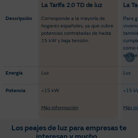
Criterios de comparación
La Tarifa 2.0 TD de luz
La Ta
Descripción
Corresponde a la mayoría de
Para g
hogares españoles, ya que cubre
vivien
potencias contratadas de hasta
tambié
15 kW y baja tensión.
cumple
como o
empre
Energía
Luz
Luz
Potencia
<15 kW
>15 
Más información
Más in
Los peajes de luz para empresas te
interesan y mucho…