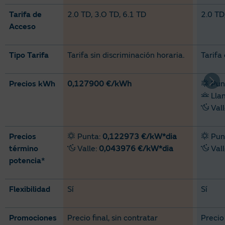
Tarifa de
2.0 TD, 3.O TD, 6.1 TD
2.0 TD
Acceso
Tipo Tarifa
Tarifa sin discriminación horaria​.
Tarifa 
Precios kWh
0,127900 €/kWh
Pun
Lla
Val
Precios
Punta:
0,122973 €/kW*dia
Pun
término
Valle:
0,043976 €/kW*dia
Val
potencia*
Flexibilidad
Sí
Sí
Promociones
Precio final, sin contratar
Precio 