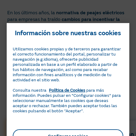
En los últimos años, la
normativa de peajes eléctricos
para empresas ha traído
cambios para incentivar la
eficiencia y la flexibilidad
en la gestión de la demanda.​
Información sobre nuestras cookies
En España, la actualización de precios y la estructura
de periodos horarios busca una
adaptación a los
Utilizamos cookies propias y de terceros para garantizar
nuevos modelos de consumo
.
el correcto funcionamiento del portal, personalizar tu
navegación (e.g.idioma), ofrecerte publicidad
personalizada en base a un perfil elaborado a partir de
En nuestro país se busca asimismo
fomentar un uso
tus hábitos de navegación, así como para recabar
responsable
de la energía.​
información con fines analíticos y de medición de tu
actividad en el sitio web.
Consulta nuestra
Política de Cookies
para más
Las tarifas con peajes 2.0, 3.0 y 6.1
información. Puedes pulsar en "Configurar cookies" para
para empresas de Naturgy​
seleccionar manualmente las cookies que deseas
aceptar o rechazar. También puedes aceptar todas las
cookies pulsando el botón ‘‘Aceptar’’.
Nuevo
Plan Fijo Luz 24 horas
Plan 