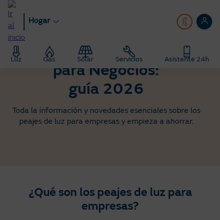
Pasar
al
Hogar
contenido
principal
Peajes de Acceso de Luz
Luz
Gas
Solar
Servicios
Asistente 24h
para Negocios:
guía 2026
Toda la información y novedades esenciales sobre los
peajes de luz para empresas y empieza a ahorrar​.
¿Qué son los peajes de luz para
empresas?