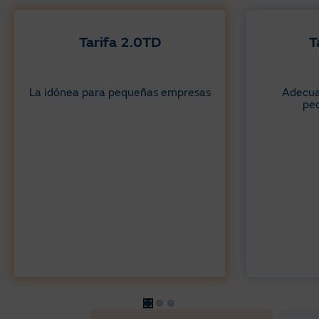
Tarifa 2.0TD​
T
La idónea para pequeñas empresas​​
Adecua
peq