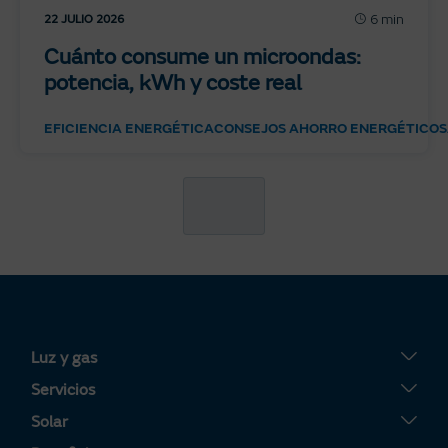
6 min
22 JULIO 2026
Cuánto consume un microondas:
potencia, kWh y coste real
EFICIENCIA ENERGÉTICA
CONSEJOS AHORRO ENERGÉTICO
S
Luz y gas
Tarifa Plana
Servicios
Tarifa Por Uso
Servigas
Solar