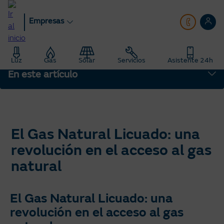
Pasar
al
Empresas
contenido
principal
Empresas
blog
Luz
Gas
Solar
Servicios
Asistente 24h
Saber Más: Te enseñamos todo sobre energía
En este artículo
El Gas Natural Licuado: una revolución en el acceso al gas natural
El Gas Natural Licuado: una
revolución en el acceso al gas
natural
El Gas Natural Licuado: una
revolución en el acceso al gas