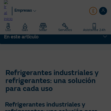
Pasar
al
Empresas
contenido
principal
Empresas
blog
Luz
Gas
Solar
Servicios
Asistente 24h
Saber Más: Te enseñamos todo sobre energía
En este artículo
Refrigerantes industriales y refrigerantes: una solución para cada
uso
Refrigerantes industriales y
refrigerantes: una solución
para cada uso
Refrigerantes industriales y