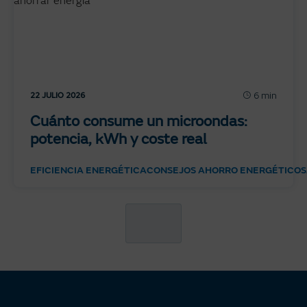
6 min
22 JULIO 2026
Cuánto consume un microondas:
potencia, kWh y coste real
EFICIENCIA ENERGÉTICA
CONSEJOS AHORRO ENERGÉTICO
S