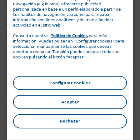
MWp cada una), Las Salinetas (4,2 MWp) y
navegación (e.g.idioma), ofrecerte publicidad
Telde I, II, IV y V (3,6, 1,9, 2,1 y 1,8 MWp,
personalizada en base a un perfil elaborado a partir de
tus hábitos de navegación, así como para recabar
respectivamente). Estas plantas iniciarán su
información con fines analíticos y de medición de tu
construcción a lo largo de este año y serán
actividad en el sitio web.
puestas en funcionamiento a lo largo del
Consulta nuestra
Política de Cookies
para más
próximo ejercicio.
información. Puedes pulsar en "Configurar cookies" para
seleccionar manualmente las cookies que deseas
¡Seguimos dando pasos hacia un modelo
aceptar o rechazar. También puedes aceptar todas las
cookies pulsando el botón ‘‘Aceptar’’.
basado en energías y tecnologías limpias! Con
los
197 MW de fotovoltaica y alrededor de 40
MW de eólica,
se desarrollarán
infraestructuras que permitirán inyectar a la
Configurar cookies
red eléctrica más MWh provenientes de
fuentes 100% renovables.
Aceptar
Rechazar