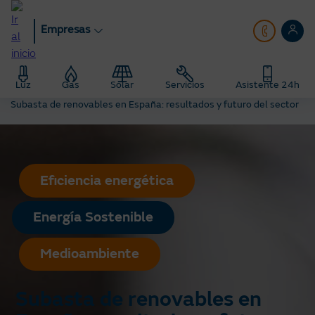
Pasar
al
Empresas
contenido
principal
Empresas
blog
Luz
Gas
Solar
Servicios
Asistente 24h
Actualidad: Noticias del mundo de la energía
Subasta de renovables en España: resultados y futuro del sector
Eficiencia energética
Energía Sostenible
Medioambiente
Subasta de renovables en