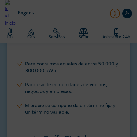
Ir
ao
Fogar
contido
principal
Luz
Gas
Servizos
Solar
Asistente 24h
Para consumos anuales de entre 50.000 y
300.000 kWh.​
Para uso de comunidades de vecinos,
negocios y empresas​.
El precio se compone de un término fijo y
un término variable​.