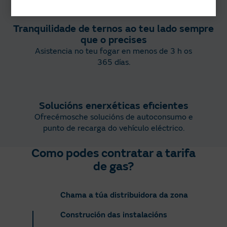
Tranquilidade de ternos ao teu lado sempre
que o precises
Asistencia no teu fogar en menos de 3 h os
365 días.
Solucións enerxéticas eficientes
Ofrecémosche solucións de autoconsumo e
punto de recarga do vehículo eléctrico.
Como podes contratar a tarifa
de gas?
Chama a túa distribuidora da zona
Construción das instalacións