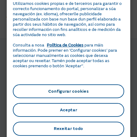
Utilizamos cookies propias e de terceiros para garantir o
varía segundo a hora do día nin os días da semana. ​
correcto funcionamento do portal, personalizar a súa
navegación (ex. idioma), ofrecerlle publicidade
O consumo calcúlase coa lectura do contador.
personalizada con base nun base dun perfil elaborado a
Se hai estimacións, regularízanse na seguinte lectura
partir dos seus hábitos de navegación, así como para
recoller información con fins analíticos e de medición da
real.
súa actividade no sitio web.
Consulta a nosa
Política de Cookies
para máis
Por que contratar as tarifas RL.4 de
información. Pode premer en ‘Configurar cookies’ para
gas con Naturgy?
seleccionar manualmente as cookies que desexa
aceptar ou rexeitar. Tamén pode aceptar todas as
cookies premendo o botón ‘Aceptar’’.
As tarifas de acceso RL.4 ofrecen flexibilidade
(sen tramos horarios) e estabilidade no prezo.
Configurar cookies
Aceptar
Tranquilidade no prezo
Transparencia
, estabilidade
e liberdade de
cambio
.
Rexeitar todo