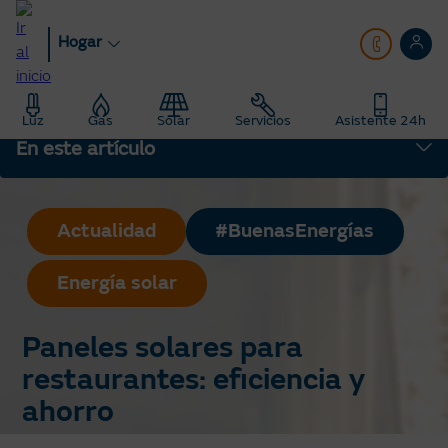
Pasar
al
Hogar
contenido
principal
Hogar
Blog
Luz
Gas
Solar
Servicios
Asistente 24h
Paneles solares para restaurantes: eficiencia y ahorro
En este artículo
Actualidad
#BuenasEnergías
Energía solar
Paneles solares para
restaurantes: eficiencia y
ahorro