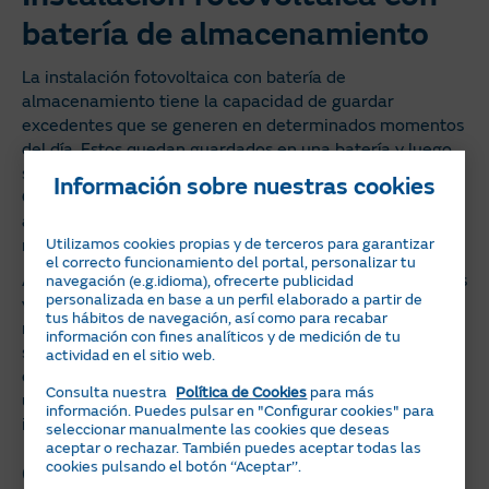
batería de almacenamiento
La instalación fotovoltaica con batería de
almacenamiento tiene la capacidad de guardar
excedentes que se generen en determinados momentos
del día. Estos quedan guardados en una batería y luego
se pueden utilizar para generar electricidad.
Información sobre nuestras cookies
Obviamente, esta alternativa te proporciona mayor
autosuficiencia energética a cualquier hora, aunque es
Utilizamos cookies propias y de terceros para garantizar
más costosa.
el correcto funcionamiento del portal, personalizar tu
Aquellos restaurantes que opten por servicio de comidas
navegación (e.g.idioma), ofrecerte publicidad
personalizada en base a un perfil elaborado a partir de
y cenas deberían contar con esta instalación. También la
tus hábitos de navegación, así como para recabar
recomendamos en lugares donde las horas o días de sol
información con fines analíticos y de medición de tu
sean menores, porque así es más fácil compensar el
actividad en el sitio web.
déficit de otros momentos. Y, además, siempre la podrás
Consulta nuestra
Política de Cookies
para más
utilizar si tienes excedentes almacenados y la
información. Puedes pulsar en "Configurar cookies" para
instalación eléctrica falla.
seleccionar manualmente las cookies que deseas
aceptar o rechazar. También puedes aceptar todas las
cookies pulsando el botón ‘‘Aceptar’’.
Cómo elegir las placas solares