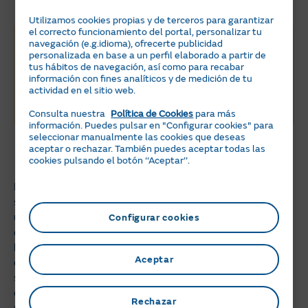
Utilizamos cookies propias y de terceros para garantizar
el correcto funcionamiento del portal, personalizar tu
Ahorra con la
navegación (e.g.idioma), ofrecerte publicidad
personalizada en base a un perfil elaborado a partir de
energía del sol
tus hábitos de navegación, así como para recabar
información con fines analíticos y de medición de tu
actividad en el sitio web.
Descubre las ventajas de instalar placas solares
con Naturgy Solar
Consulta nuestra
Política de Cookies
para más
Calcula tu ahorro
información. Puedes pulsar en "Configurar cookies" para
seleccionar manualmente las cookies que deseas
aceptar o rechazar. También puedes aceptar todas las
Deducción en el IRPF
cookies pulsando el botón ‘‘Aceptar’’.
En el caso de la bonificación en el IRPF, sucede algo
similar. Hasta 2025, era posible reducir entre un 20% y
un 60% dependiendo del objetivo de eficiencia y del tipo
Configurar cookies
de propiedad. Sin embargo, actualmente la única
bonificación que queda vigente en el IRPF es una
Aceptar
deducción de hasta el 60% en caso de que la instalación
se realice antes del 31 de diciembre de 2025, y siempre
que se produzca una reducción del consumo de energía
Rechazar