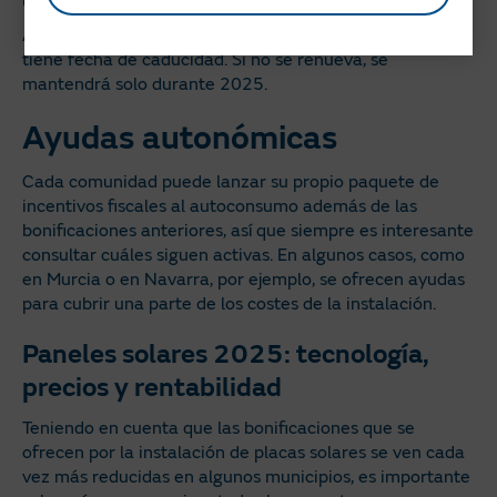
no renovable del 30%.
Además, cabe destacar que esta bonificación también
tiene fecha de caducidad. Si no se renueva, se
mantendrá solo durante 2025.
Ayudas autonómicas
Cada comunidad puede lanzar su propio paquete de
incentivos fiscales al autoconsumo además de las
bonificaciones anteriores, así que siempre es interesante
consultar cuáles siguen activas. En algunos casos, como
en Murcia o en Navarra, por ejemplo, se ofrecen ayudas
para cubrir una parte de los costes de la instalación.
Paneles solares 2025: tecnología,
precios y rentabilidad
Teniendo en cuenta que las bonificaciones que se
ofrecen por la instalación de placas solares se ven cada
vez más reducidas en algunos municipios, es importante