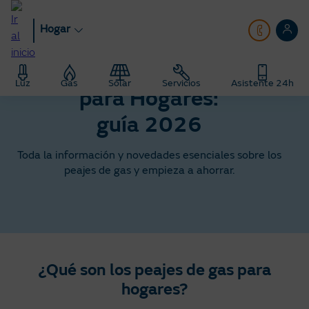
Pasar
al
Hogar
contenido
principal
Peajes de Acceso de Gas
Luz
Gas
Solar
Servicios
Asistente 24h
para Hogares:
guía 2026
Toda la información y novedades esenciales sobre los
peajes de gas y empieza a ahorrar​.
¿Qué son los peajes de gas para
hogares?​