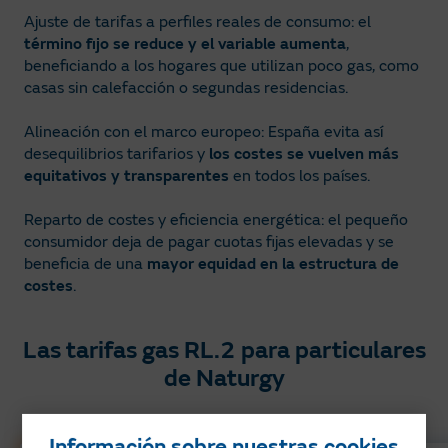
Ajuste de tarifas a perfiles reales de consumo: el
término fijo se reduce y el variable aumenta
,
beneficiando a los hogares que utilizan poco gas, como
casas sin calefacción o segundas residencias.​
Alineación con el marco europeo: España evita así
desequilibrios tarifarios y
los costes se vuelven más
equitativos y transparentes
en todos los países​.
Reparto de costes y eficiencia energética: el pequeño
consumidor deja de pagar cuotas fijas elevadas y se
beneficia de una
mayor equidad en la estructura de
costes
.
Las tarifas gas RL.2 para particulares
de Naturgy​
La más vendida
Información sobre nuestras cookies