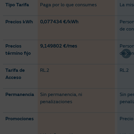
Tipo Tarifa
Paga por lo que consumes
La mis
Precios kWh
0,077434 €/kWh
Person
de co
Precios
9,149802 €/mes
Person
término fijo
de co
Tarifa de
RL.2
RL.2
Acceso
Permanencia
Sin permanencia, ni
Sin pe
penalizaciones
penali
Promociones
Precio 