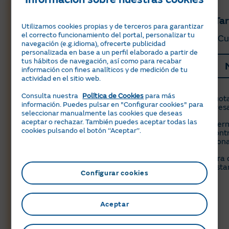
Tarifa Por Uso Gas
Tar
Utilizamos cookies propias y de terceros para garantizar
el correcto funcionamiento del portal, personalizar tu
Estabilidad en el precio
Cu
navegación (e.g.idioma), ofrecerte publicidad
personalizada en base a un perfil elaborado a partir de
tus hábitos de navegación, así como para recabar
Me interesa
información con fines analíticos y de medición de tu
actividad en el sitio web.
Consulta nuestra
Política de Cookies
para más
Mismo precio todas las horas y
Tu cuota
información. Puedes pulsar en "Configurar cookies" para
estable 12 meses. ​
sorpresa
seleccionar manualmente las cookies que deseas
aceptar o rechazar. También puedes aceptar todas las
Sin permanencia, sin necesidad
Sin per
cookies pulsando el botón ‘‘Aceptar’’.
de contratar servicios
de contr
adicionales​.
adiciona
Ahorra de 10 a 30 cts./l al
Ahorra d
repostar en Moeve.
reposta
Configurar cookies
Aceptar