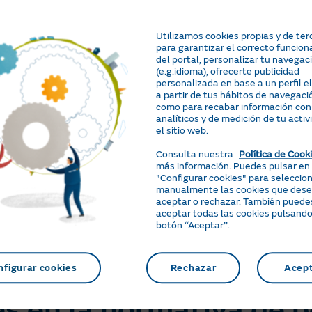
Utilizamos cookies propias y de ter
para garantizar el correcto funcio
del portal, personalizar tu navegac
(e.g.idioma), ofrecerte publicidad
 los peajes a la factu
personalizada en base a un perfil 
a partir de tus hábitos de navegació
como para recabar información con
analíticos y de medición de tu activ
orcentaje relevante del importe total de la factura
el sitio web.
Consulta nuestra
Política de Cook
más información. Puedes pulsar en
"Configurar cookies" para seleccio
otencia (fijo) y el
manualmente las cookies que des
ón del consumo y el
aceptar o rechazar. También puede
aceptar todas las cookies pulsando
botón ‘‘Aceptar’’.
ensual y en el coste
nfigurar cookies
Rechazar
Acep
s en la normativa de p