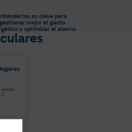
Entenderlos es clave para
gestionar mejor el gasto
gético y optimizar el ahorro​
iculares
Hogares​
e menor
.2