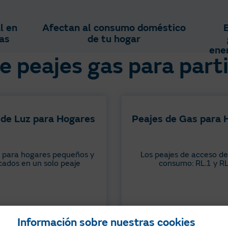
l en
Afectan al consumo doméstico
as​
de tu hogar​
ener
e peajes gas para part
 de Luz para Hogares
Peajes de Gas para 
 para hogares pequeños y
Los peajes de acceso d
cados en un solo peaje​
consumo: RL.1 y RL
Información sobre nuestras cookies