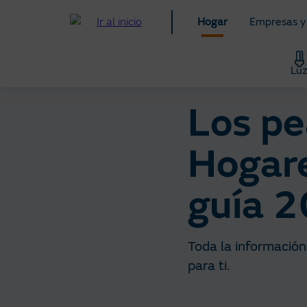
Pasar
Hogar
Empresas y
al
contenido
principal
Lu
Los pe
Hogar
guía 
Toda la información
para ti​.