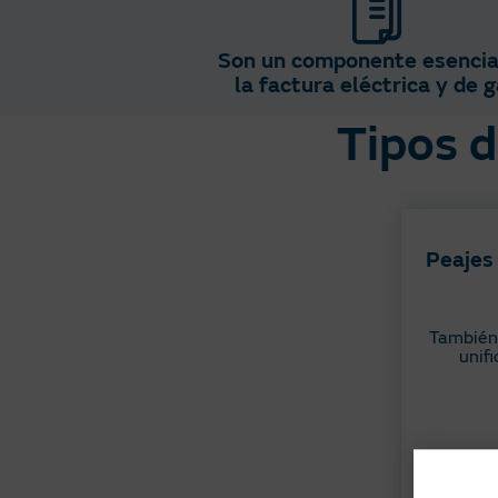
Son un componente esencia
la factura eléctrica y de g
Tipos d
Peajes
También
unifi