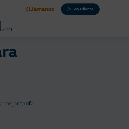
Llámanos
Soy Cliente
te 24h
ara
a mejor tarifa