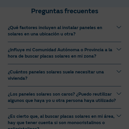
Preguntas frecuentes
¿Qué factores incluyen al instalar paneles en
solares en una ubicación u otra?​
¿Influye mi Comunidad Autónoma o Provincia a la
Los principales factores que pueden influir a la hora de
hora de buscar placas solares en mi zona?​
instalar placas solares en una ubicación son:​
Orientación e inclinación: lo ideal es orientar los
¿Cuántos paneles solares suele necesitar una
Sí, más de lo que crees. Es posible que lo primero que
paneles al sur (en el hemisferio norte) y ajustar la
vivienda?
te venga a la mente sea el clima. Las condiciones
inclinación según la latitud para maximizar la
meteorológicas en España cambian de una
captación solar.​
Comunidad Autónoma a otra, a veces incluso entre
¿Los paneles solares son caros? ¿Puedo reutilizar
Sombra y obstáculos: evitar zonas con sombras
Una vivienda típica puede necesitar entre 4 y 18
provincias de una misma comunidad, debido a la
algunos que haya yo u otra persona haya utilizado?​
de árboles, edificios u otros elementos, ya que
módulos de placas fotovoltaicas. La cantidad será
diversidad de paisajes de la geografía de nuestro país.
mayor o menor en función de cómo es el consumo
reducen notablemente la producción.​
¡Pero no temas por esto! Debido a los continuos
anual de electricidad, ya que puede ser bajo (menos de
Clima y ubicación geográfica: zonas con más
¿Es cierto que, al buscar placas solares en mi área,
avances en la tecnología de construcción de paneles
Nuestro consejo, el de nuestros asesores expertos y el
5.000 kWh), medio (entre 5.000 y 7.500 kWh) o alto
hay que tener cuenta si son monocristalinos o
horas de sol y menos nubosidad generan más
solares, como el uso de materiales novedosas que
de nuestros instaladores es que desconfíes de las
(más de 7.500 kWh). En la siguiente tabla, detallamos
policristalinos?​