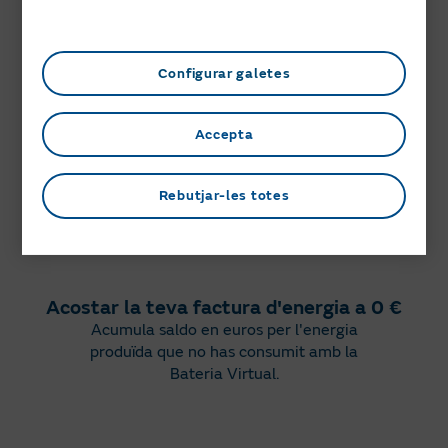
Avantatges d'instal·lar plaques amb
Naturgy Solar
Configurar galetes
Accepta
Sempre al preu més baix
Quan les teves plaques no produeixin,
Rebutjar-les totes
consumeix energia al millor preu amb la
Tarifa Solar
.
Acostar la teva factura d'energia a 0 €
Acumula saldo en euros per l'energia
produïda que no has consumit amb la
Bateria Virtual
.