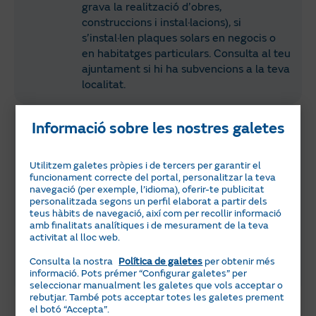
grava la realització d’obres,
construccions i instal·lacions), si
s’instal·len plaques solars en negocis o
en habitatges particulars. Consulta al teu
ajuntament si hi ha subvencions a la teva
localitat.
Fons europeus Next Generation per a
Informació sobre les nostres galetes
Galícia
La Comunitat Autònoma de Madrid ha
Utilitzem galetes pròpies i de tercers per garantir el
rebut dues partides d'aquests fons: una
funcionament correcte del portal, personalitzar la teva
primera de 87.349.111,30 € i una
navegació (per exemple, l’idioma), oferir-te publicitat
segona extra de 91.295.991 €, per a
personalitzada segons un perfil elaborat a partir dels
llars i empreses a través de sis
teus hàbits de navegació, així com per recollir informació
amb finalitats analítiques i de mesurament de la teva
programes o plans diferents. Per a
activitat al lloc web.
negocis, els descomptes van del 15% al
65%; i per a particulars, entre 150 € i
Consulta la nostra
Política de galetes
per obtenir més
informació. Pots prémer “Configurar galetes” per
1.100 € per kWp.
seleccionar manualment les galetes que vols acceptar o
rebutjar. També pots acceptar totes les galetes prement
el botó “Accepta”.