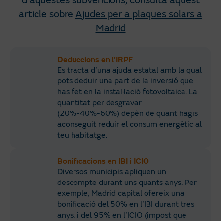
d'aquestes subvencions, consulta aquest
article sobre
Ajudes per a plaques solars a
Madrid
Deduccions en l'IRPF
Es tracta d’una ajuda estatal amb la qual
pots deduir una part de la inversió que
has fet en la instal·lació fotovoltaica. La
quantitat per desgravar
(20%-40%-60%) depèn de quant hagis
aconseguit reduir el consum energètic al
teu habitatge. ​
Bonificacions en IBI i ICIO
Diversos municipis apliquen un
descompte durant uns quants anys. Per
exemple, Madrid capital ofereix una
bonificació del 50% en l’IBI durant tres
anys, i del 95% en l’ICIO (impost que