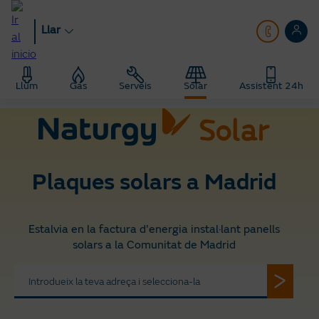
Anar
al
Llar
contingut
principal
Llar
Solar
Plaques solars a prop meu
Llum
Gas
Serveis
Solar
Assistent 24h
Plaques solars a Madrid
Plaques solars a Madrid
Estalvia en la factura d'energia instal·lant panells
solars a la Comunitat de Madrid
Introdueix la teva adreça i selecciona-la