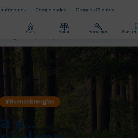
 autónomos
Comunidades
Grandes Clientes
z
Gas
Solar
Servicios
Asisten
re energía
Luz, cámara y... acción por el clima
#BuenasEnergías
 y...