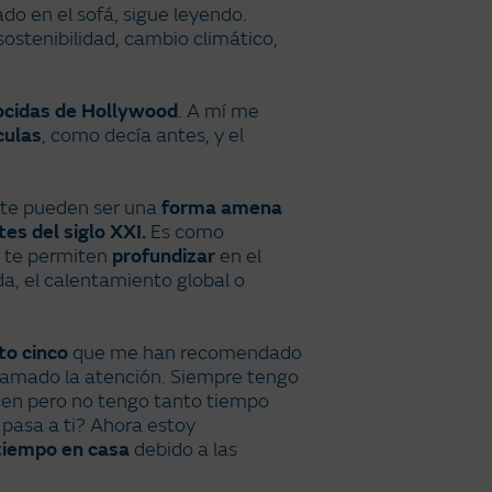
do en el sofá, sigue leyendo.
ostenibilidad, cambio climático,
ocidas de Hollywood
. A mí me
culas
, como decía antes, y el
te pueden ser una
forma amena
es del siglo XXI.
Es como
 te permiten
profundizar
en el
a, el calentamiento global o
to cinco
que me han recomendado
llamado la atención. Siempre tengo
cen pero no tengo tanto tiempo
 pasa a ti? Ahora estoy
tiempo en casa
debido a las