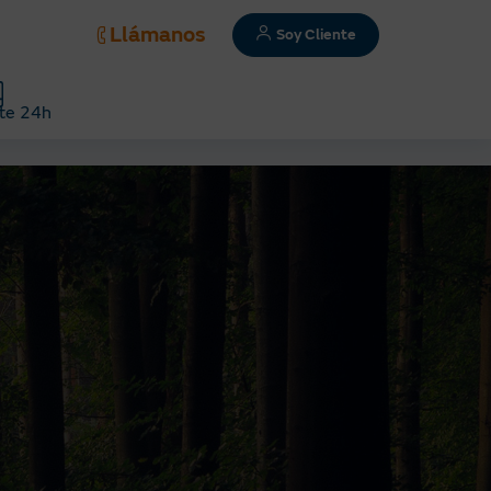
Llámanos
Soy Cliente
te 24h