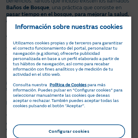
beneficios. Tantos que incluso existen los llamados
Baños de Bosque
, una práctica que consiste en
pasar tiempo en el bosque, para mejorar la salud,
el bienestar y la felicidad.
Información sobre nuestras cookies
¿Y qué ocurre cuando te das un baño de bosque?
Utilizamos cookies propias y de terceros para garantizar
Mejor estado anímico.
el correcto funcionamiento del portal, personalizar tu
navegación (e.g.idioma), ofrecerte publicidad
Descenso de la hormona del estrés, el cortisol.
personalizada en base a un perfil elaborado a partir de
Refuerzo del sistema inmunitario.
tus hábitos de navegación, así como para recabar
Mejora de la creatividad.
información con fines analíticos y de medición de tu
actividad en el sitio web.
Darse un baño de bosque
en familia es bueno para
Consulta nuestra
Política de Cookies
para más
todos, grandes y pequeños.
información. Puedes pulsar en "Configurar cookies" para
seleccionar manualmente las cookies que deseas
aceptar o rechazar. También puedes aceptar todas las
Elegir la movilidad sostenible
cookies pulsando el botón ‘‘Aceptar’’.
Y cuando volvamos a la ciudad, seguiremos
cuidando de nuestro entorno y
moviéndonos de
forma eficiente
. Los niños pueden recorrer el
Configurar cookies
camino a la escuela en bicicleta, si tienen la edad