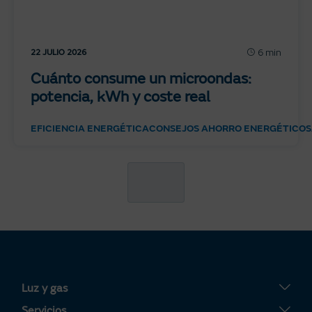
6 min
22 JULIO 2026
Cuánto consume un microondas:
potencia, kWh y coste real
EFICIENCIA ENERGÉTICA
CONSEJOS AHORRO ENERGÉTICO
S
Luz y gas
Tarifa Plana
Servicios