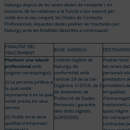
Naturgy disposi de les seves dades de contacte i, en
ocasions, de les relatives a la funció o lloc exercit per
vostè (en el seu conjunt, les Dades de Contacte
Professional). Aquestes dades podran ser tractades per
Naturgy amb les finalitats descrites a continuació:
FINALITAT DEL
BASE JURÍDICA
DESTINATAR
TRACTAMENT
Mantenir una relació
L’interès legítim de
Podran tenir
professional
amb
Naturgy, de
les seves da
(segons correspongui):
conformitat amb
personals els
l’article 19 de la Llei
prestadors de
(i) La persona jurídica a
Orgànica 3/2018, de 5
proveïdors d
la qual vostè
de desembre, de
en qualitat
representa o en la qual
Protecció de Dades
d’encarregat
vostè presta els seus
Personals i garantia
tractament, 
serveis
dels drets digitals
quals hàgim 
(ii) Vostè, en la seva
(LOPDGDD).
els correspo
qualitat d’empresari
contractes p
individual o