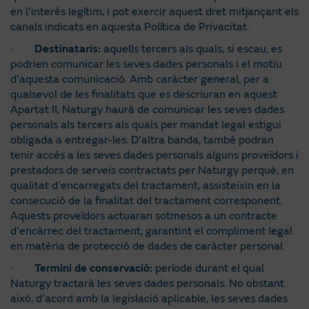
en l’interès legítim, i pot exercir aquest dret mitjançant els
canals indicats en aquesta Política de Privacitat.
·
Destinataris:
aquells tercers als quals, si escau, es
podrien comunicar les seves dades personals i el motiu
d’aquesta comunicació. Amb caràcter general, per a
qualsevol de les finalitats que es descriuran en aquest
Apartat II, Naturgy haurà de comunicar les seves dades
personals als tercers als quals per mandat legal estigui
obligada a entregar-les. D’altra banda, també podran
tenir accés a les seves dades personals alguns proveïdors i
prestadors de serveis contractats per Naturgy perquè, en
qualitat d’encarregats del tractament, assisteixin en la
consecució de la finalitat del tractament corresponent.
Aquests proveïdors actuaran sotmesos a un contracte
d’encàrrec del tractament, garantint el compliment legal
en matèria de protecció de dades de caràcter personal.
·
Termini de conservació:
període durant el qual
Naturgy tractarà les seves dades personals. No obstant
això, d’acord amb la legislació aplicable, les seves dades