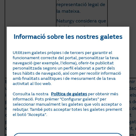
representació legal de
la mateixa.
Naturgy considera que
els interessats que
ostenten la
Informació sobre les nostres galetes
representació de la
Comunitat de
Utilitzem galetes pròpies i de tercers per garantir el
Propietaris tenen una
funcionament correcte del portal, personalitzar la teva
expectativa raonable
navegació (per exemple, l’idioma), oferir-te publicitat
de ser contactats per
personalitzada segons un perfil elaborat a partir dels
teus hàbits de navegació, així com per recollir informació
als fins assenyalats.
amb finalitats analítiques i de mesurament de la teva
En el cas de ser vostè
La consulta i
Podran tenir
activitat al lloc web.
un empresari
tractament de la
les seves da
Consulta la nostra
Política de galetes
per obtenir més
individual o
informació obtinguda
personals els
informació. Pots prémer “Configurar galetes” per
professional liberal i
dels sistemes
prestadors de
seleccionar manualment les galetes que vols acceptar o
estigui sol·licitant la
d’informació creditícia
proveïdors d
rebutjar. També pots acceptar totes les galetes prement
el botó “Accepta”.
contractació d’un
es realitza sobre la
en qualitat
producte o servei,
base de l’interès
d’encarregat
consultar informació
legítim de Naturgy en
tractament, 
sobre la seva
garantir la viabilitat
quals hàgim 