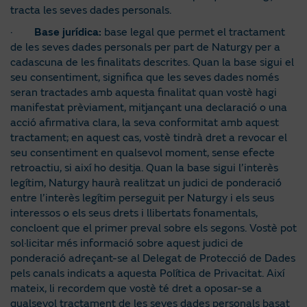
tracta les seves dades personals.
·
Base jurídica:
base legal que permet el tractament
de les seves dades personals per part de Naturgy per a
cadascuna de les finalitats descrites. Quan la base sigui el
seu consentiment, significa que les seves dades només
seran tractades amb aquesta finalitat quan vostè hagi
manifestat prèviament, mitjançant una declaració o una
acció afirmativa clara, la seva conformitat amb aquest
tractament; en aquest cas, vostè tindrà dret a revocar el
seu consentiment en qualsevol moment, sense efecte
retroactiu, si així ho desitja. Quan la base sigui l’interès
legítim, Naturgy haurà realitzat un judici de ponderació
entre l’interès legítim perseguit per Naturgy i els seus
interessos o els seus drets i llibertats fonamentals,
concloent que el primer preval sobre els segons. Vostè pot
sol·licitar més informació sobre aquest judici de
ponderació adreçant-se al Delegat de Protecció de Dades
pels canals indicats a aquesta Política de Privacitat. Així
mateix, li recordem que vostè té dret a oposar-se a
qualsevol tractament de les seves dades personals basat