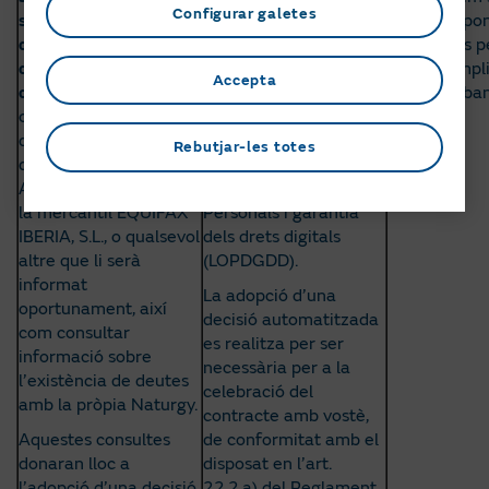
Configurar galetes
solvència patrimonial i
econòmica de la
els correspo
d’incompliment
contractació
contractes p
d’obligacions
sol·licitada per vostè, i
donar compli
Accepta
dineràries
, financeres
conforme al previst en
finalitat aba
o de crèdit, a través
l’art. 20.1.e) de la Llei
indicada.
del sistema
Orgànica 3/2018, de 5
Rebutjar-les totes
d’informació creditícia
de desembre, de
ASNEF, gestionat per
Protecció de Dades
la mercantil EQUIFAX
Personals i garantia
IBERIA, S.L., o qualsevol
dels drets digitals
altre que li serà
(LOPDGDD).
informat
La adopció d’una
oportunament, així
decisió automatitzada
com consultar
es realitza per ser
informació sobre
necessària per a la
l’existència de deutes
celebració del
amb la pròpia Naturgy.
contracte amb vostè,
Aquestes consultes
de conformitat amb el
donaran lloc a
disposat en l’art.
l’adopció d’una decisió
22.2.a) del Reglament