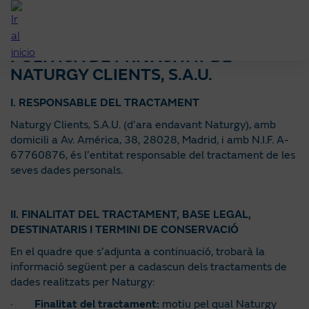
Anar
al
contingut
POLÍTICA DE PRIVACITAT DE
principal
NATURGY CLIENTS, S.A.U.
I. RESPONSABLE DEL TRACTAMENT
Naturgy Clients, S.A.U. (d’ara endavant Naturgy), amb
domicili a Av. América, 38, 28028, Madrid, i amb N.I.F. A-
67760876, és l’entitat responsable del tractament de les
seves dades personals.
II. FINALITAT DEL TRACTAMENT, BASE LEGAL,
DESTINATARIS I TERMINI DE CONSERVACIÓ
En el quadre que s’adjunta a continuació, trobarà la
informació següent per a cadascun dels tractaments de
dades realitzats per Naturgy:
·
Finalitat del tractament:
motiu pel qual Naturgy