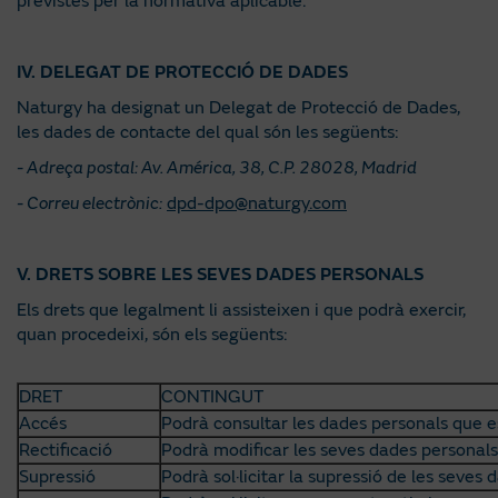
previstes per la normativa aplicable.
IV. DELEGAT DE PROTECCIÓ DE DADES
Naturgy ha designat un Delegat de Protecció de Dades,
les dades de contacte del qual són les següents:
- Adreça postal: Av. América, 38, C.P. 28028, Madrid
- Correu electrònic:
dpd-dpo@naturgy.com
V. DRETS SOBRE LES SEVES DADES PERSONALS
Els drets que legalment li assisteixen i que podrà exercir,
quan procedeixi, són els següents:
DRET
CONTINGUT
Accés
Podrà consultar les dades personals que e
Rectificació
Podrà modificar les seves dades personals
Supressió
Podrà sol·licitar la supressió de les seves 