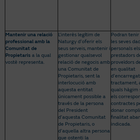
Mantenir una relació
L’interès legítim de
Podran tenir
professional amb la
Naturgy d’oferir els
les seves da
Comunitat de
seus serveis, mantenir i
personals els
Propietaris
a la qual
gestionar qualsevol
prestadors de
vostè representa.
relació de negocis amb
proveïdors d
una Comunitat de
en qualitat
Propietaris, sent la
d’encarregat
interlocució amb
tractament, 
aquesta entitat
quals hàgim 
únicament possible a
els correspo
través de la persona
contractes p
del President
donar compli
d’aquesta Comunitat
finalitat aba
de Propietaris, o
indicada.
d’aquella altra persona
que ostenti la