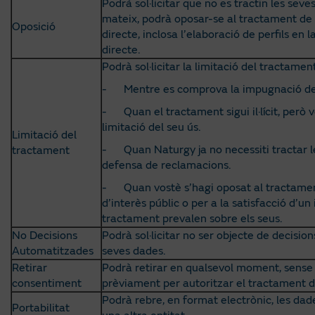
Podrà sol·licitar que no es tractin les seve
mateix, podrà oposar-se al tractament de 
Oposició
directe, inclosa l’elaboració de perfils e
directe.
Podrà sol·licitar la limitació del tractamen
- Mentre es comprova la impugnació de l
- Quan el tractament sigui il·lícit, però vos
limitació del seu ús.
Limitació del
- Quan Naturgy ja no necessiti tractar les
tractament
defensa de reclamacions.
- Quan vostè s’hagi oposat al tractament
d’interès públic o per a la satisfacció d’un 
tractament prevalen sobre els seus.
No Decisions
Podrà sol·licitar no ser objecte de decis
Automatitzades
seves dades.
Retirar
Podrà retirar en qualsevol moment, sense 
consentiment
prèviament per autoritzar el tractament d
Podrà rebre, en format electrònic, les dad
Portabilitat