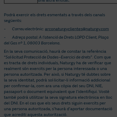
una altra entitat.
Podrà exercir els drets esmentats a través dels canals
següents:
-
Correu electrònic:
arconaturgyclientes@naturgy.com
-
Adreça postal: A l’atenció de Drets LOPD Client, Plaça
del Gas nº 1, 08003 Barcelona.
En la seva comunicació, haurà de constar la referència
“
Sol·licitud Protecció de Dades–Exercici de drets
”. Com que
es tracta de drets individuals, Naturgy ha de verificar que
realment són exercits per la persona interessada o una
persona autoritzada. Per això, si Naturgy té dubtes sobre
la seva identitat, podrà sol·licitar-li informació addicional
per confirmar-la, com ara una còpia del seu DNI, NIE,
passaport o document equivalent que l’identifiqui. Vostè
també podrà utilitzar la seva signatura electrònica en lloc
del DNI. En el cas que els seus drets siguin exercits per
una persona autoritzada, s’haurà d’aportar documentació
que acrediti aquesta autorització.