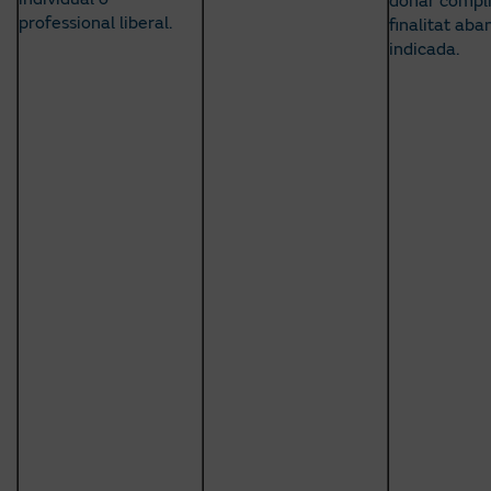
donar compli
professional liberal.
finalitat aba
indicada.