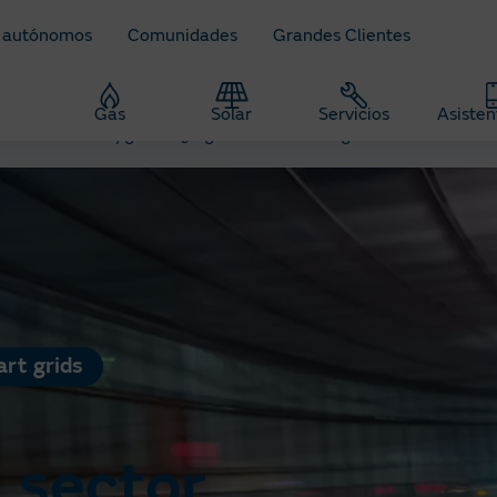
 autónomos
Comunidades
Grandes Clientes
z
Gas
Solar
Servicios
Asisten
de ahorro de luz y gas
¿Seguirá el sector energético su ritmo de evo
rt grids
l sector