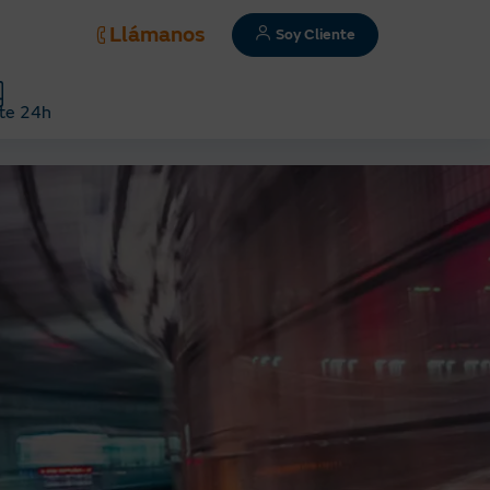
Llámanos
Soy Cliente
te 24h
lución?