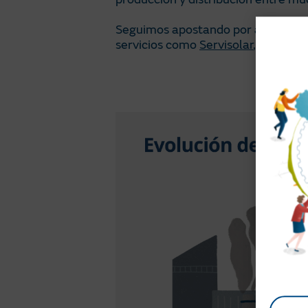
Seguimos apostando por
avanzar
servicios como
Servisolar
, que te p