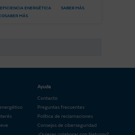
EFICIENCIA ENERGÉTICA
SABER MÁS
CO
SABER MÁS
Ayuda
Contacto
energético
Preguntas frecuentes
nterés
Política de reclamaciones
oeve
Consejos de ciberseguridad
¿Quieres colaborar con Naturgy?