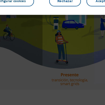
nfigurar cookies
Rechazar
Acep