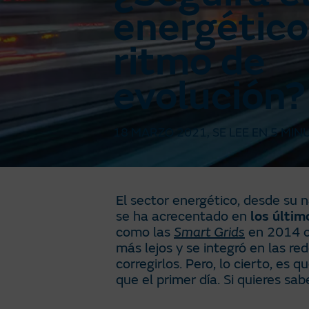
energético
ritmo de
evolución?
18 MARZO 2021
, SE LEE EN
5 MIN
El sector energético, desde su 
se ha acrecentado en
los últim
como las
Smart Grids
en 2014 o 
más lejos y se integró en las r
corregirlos. Pero, lo cierto, es 
que el primer día. Si quieres sa