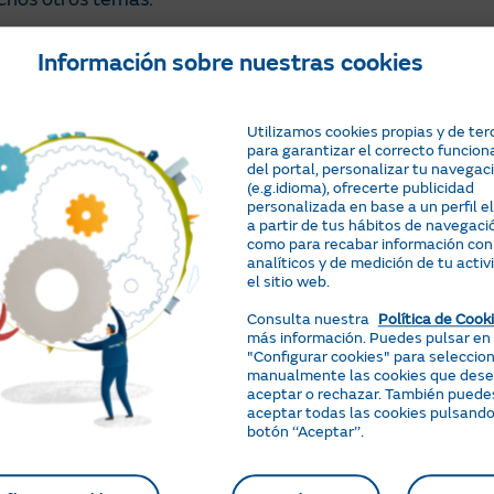
hacia el futuro, y queremos que tú y tu negocio también 
Información sobre nuestras cookies
ermite generar tu propia energía.
Utilizamos cookies propias y de ter
para garantizar el correcto funcio
del portal, personalizar tu navegac
(e.g.idioma), ofrecerte publicidad
personalizada en base a un perfil 
a partir de tus hábitos de navegació
como para recabar información con
analíticos y de medición de tu activ
el sitio web.
Consulta nuestra
Política de Cook
más información. Puedes pulsar en
"Configurar cookies" para seleccio
manualmente las cookies que des
aceptar o rechazar. También puede
aceptar todas las cookies pulsando
botón ‘‘Aceptar’’.