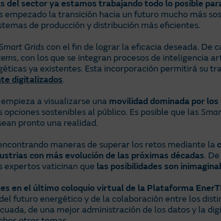
s del sector ya estamos trabajando todo lo posible par
s empezado la transición hacia un futuro mucho más sos
stemas de producción y distribución más eficientes.
Smart Grids
con el fin de lograr la eficacia deseada. De ca
tems
, con los que se integran procesos de inteligencia art
éticas ya existentes. Esta incorporación permitirá su t
e digitalizados
.
n empieza a visualizarse una
movilidad dominada por los 
s opciones sostenibles al público. Es posible que las
Smart
 sean pronto una realidad.
, encontrando maneras de superar los retos mediante la
dustrias con más evolución de las próximas décadas
. De
os expertos vaticinan que
las posibilidades son inimagina
 en el último coloquio virtual de la Plataforma EnerT
del futuro energético y de la colaboración entre los disti
uada, de una mejor administración de los datos y la digi
chos otros temas.