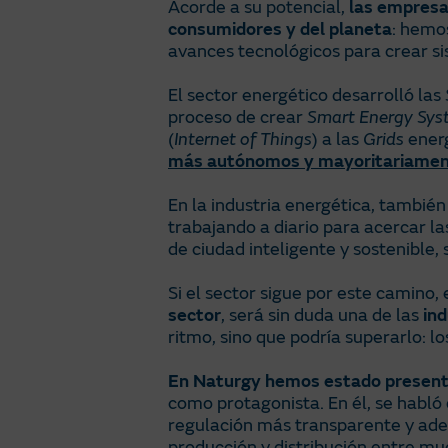
Acorde a su potencial,
las empresa
consumidores y del planeta
: hemo
avances tecnológicos para crear si
El sector energético desarrolló las
proceso de crear
Smart Energy Sys
(
Internet of Things
) a las
Grids
energ
más autónomos y mayoritariament
En la industria energética, tambié
trabajando a diario para acercar la
de ciudad inteligente y sostenible,
Si el sector sigue por este camino
sector
, será sin duda una de las
in
ritmo, sino que podría superarlo: l
En Naturgy hemos estado presentes
como protagonista. En él, se habló 
regulación más transparente y adec
producción y distribución entre mu