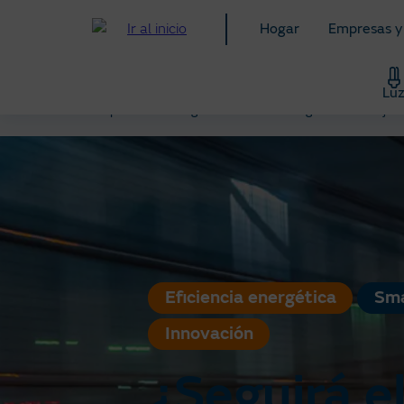
Pasar
Hogar
Empresas y
al
contenido
principal
Lu
Empresas
blog
Eficiencia energética: Consejos 
Eficiencia energética
Sma
Innovación
¿Seguirá e