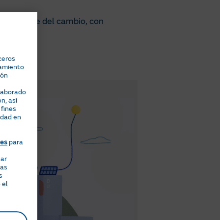
seáis parte del cambio, con
ceros
namiento
ión
elaborado
n, así
 fines
idad en
ies
para
nar
eas
s
 el