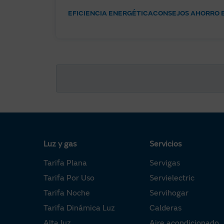
EFICIENCIA ENERGÉTICA
CONSEJOS AHORRO 
Luz y gas
Servicios
Tarifa Plana
Servigas
Tarifa Por Uso
Servielectric
Tarifa Noche
Servihogar
Tarifa Dinámica Luz
Calderas
Alta luz
Aire acondicionado