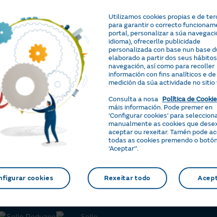
ovo a “As
Utilizamos cookies propias e de ter
para garantir o correcto funcionam
portal, personalizar a súa navegaci
idioma), ofrecerlle publicidade
personalizada con base nun base du
Solar
Beneficios
elaborado a partir dos seus hábitos
navegación, así como para recoller
información con fins analíticos e de
Placas solares
A túa Área Cliente
medición da súa actividade no sitio
Tarifa Solar
Consellos de aforr
Consulta a nosa
Política de Cooki
Servisolar
Certificacións de i
máis información. Pode premer en
‘Configurar cookies’ para seleccion
Compensación de excedentes
Alianza Naturgy-
manualmente as cookies que dese
aceptar ou rexeitar. Tamén pode a
Batería Virtual
todas as cookies premendo o botó
Calculadora solar
‘Aceptar’’.
Área Solar
nfigurar cookies
Rexeitar todo
Acep