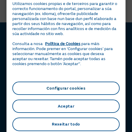
que che pidan introducir os teus datos de usuario ou
Utilizamos cookies propias e de terceiros para garantir o
descargar ningunha aplicación.
correcto funcionamento do portal, personalizar a súa
navegación (ex. idioma), ofrecerlle publicidade
personalizada con base nun base dun perfil elaborado a
partir dos seus hábitos de navegación, así como para
recoller información con fins analíticos e de medición da
súa actividade no sitio web.
Consulta a nosa
Política de Cookies
para máis
Luz e gas
información. Pode premer en ‘Configurar cookies’ para
seleccionar manualmente as cookies que desexa
Tarifa Plana
Servizos
aceptar ou rexeitar. Tamén pode aceptar todas as
cookies premendo o botón ‘Aceptar’’.
Tarifa Por Uso
Servigas
Solar
Tarifa Noite
Servielectric
Placas solares
Beneficios
Tarifa Dinámica Luz
Servihogar
Tarifa Solar
A túa Área Clientes
Axuda
Configurar cookies
Alta luz
Caldeiras
Servisolar
Consellos de aforro enerxético
Contacto
Alta gas
Aire acondicionado
Compensación de excedentes
Certificacións de interese
Preguntas frecuentes
Aceptar
Calculadora m³ a kWh
Batería Virtual
Alianza Naturgy-Moeve
Política de reclamacións
Calculadora solar
Consellos de ciberseguridade
Rexeitar todo
Área Solar
Queres colaborar con Naturgy?