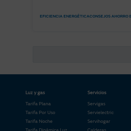
EFICIENCIA ENERGÉTICA
CONSEJOS AHORRO 
Luz y gas
Servicios
Tarifa Plana
Servigas
Tarifa Por Uso
Servielectric
Tarifa Noche
Servihogar
Tarifa Dinámica Luz
Calderas