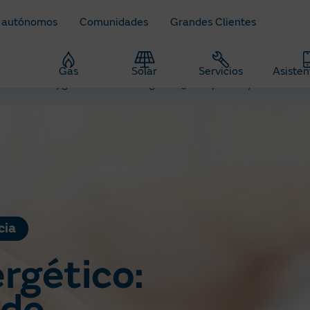
 autónomos
Comunidades
Grandes Clientes
z
Gas
Solar
Servicios
Asisten
ahorro de luz y gas
Asesor energético: ¿cómo puede ayudarte?
cia
rgético: