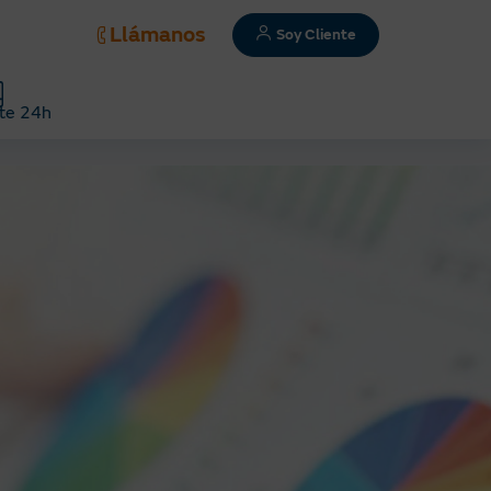
Llámanos
Soy Cliente
te 24h