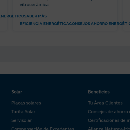
vitrocerámica
ENERGÉTICO
SABER MÁS
EFICIENCIA ENERGÉTICA
CONSEJOS AHORRO ENERGÉTI
Solar
Beneficios
Placas solares
Tu Área Clientes
Tarifa Solar
Consejos de ahorro 
Servisolar
Certificaciones de i
Compensación de Excedentes
Alianza Naturgy-M