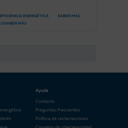
EFICIENCIA ENERGÉTICA
SABER MÁS
CO
SABER MÁS
Ayuda
Contacto
energético
Preguntas frecuentes
nterés
Política de reclamaciones
oeve
Consejos de ciberseguridad