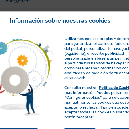
energéticos.
Podemos poner el ejemplo de un
centro hospitalario que c
Información sobre nuestras cookies
ropa blanca
, esterilización de equipos y calefacción. Una 
determinar cuál es el combustible o la fuente energética q
planteadas y también instalará los distintos equipos necesa
caliente y del vapor a alta presión, encargándose también
Utilizamos cookies propias y de ter
para garantizar el correcto funcio
todos los equipos y suministrando al hospital el agua y el v
del portal, personalizar tu navegac
(e.g.idioma), ofrecerte publicidad
personalizada en base a un perfil 
a partir de tus hábitos de navegació
Tarifa por Uso Luz
como para recabar información con
analíticos y de medición de tu activ
el sitio web.
La tranquilidad de un precio fijo las 24h
Consulta nuestra
Política de Cook
durante 1 año.
más información. Puedes pulsar en
Sin permanencia. Sin necesidad de contra
"Configurar cookies" para seleccio
manualmente las cookies que des
servicios adicionales.
aceptar o rechazar. También puede
aceptar todas las cookies pulsando
Me interesa
botón ‘‘Aceptar’’.