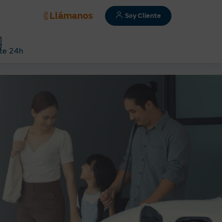
Llámanos
Soy Cliente
te 24h
n tu casa?