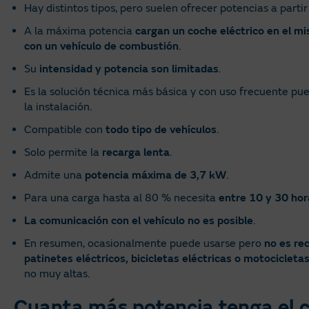
Hay distintos tipos, pero suelen ofrecer potencias a parti
A la máxima potencia
cargan un coche eléctrico en el m
con un vehículo de combustión
.
Su
intensidad y potencia son limitadas
.
Es la solución técnica más básica y con uso frecuente pu
la instalación.
Compatible con
todo tipo de vehículos
.
Solo permite la
recarga lenta
.
Admite una
potencia máxima de 3,7 kW
.
Para una carga hasta al 80 % necesita
entre 10 y 30 hor
La comunicación con el vehículo no es posible
.
En resumen, ocasionalmente puede usarse pero
no es r
patinetes eléctricos, bicicletas eléctricas o motocicleta
no muy altas.
Cuanta más potencia tenga el c