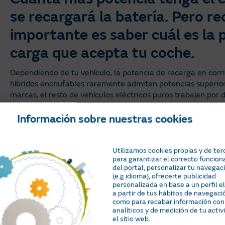
se recargará la batería. Pero re
importante es saber cuál es la
carga que acepta tu coche.
Dependiendo de tu vehículo, la potencia de recarga en corrie
híbridos enchufables raramente admiten potencias superior
marcas, el resto de vehículos eléctricos puros trabajan po
un cargador de más potencia si tu coche no la puede aprov
Información sobre nuestras cookies
¿Dónde puede instalar el car
eléctrico?
Utilizamos cookies propias y de ter
para garantizar el correcto funcio
del portal, personalizar tu navegac
(e.g.idioma), ofrecerte publicidad
personalizada en base a un perfil 
También es muy común disponer de un
garaje comunitario
a partir de tus hábitos de navegació
como para recabar información con
Conectarlo directamente a tu línea de suministro de luz
analíticos y de medición de tu activ
el sitio web.
“electrodoméstico” más. Desde el propio cargador o el v