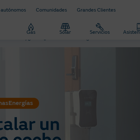
 autónomos
Comunidades
Grandes Clientes
z
Gas
Solar
Servicios
Asisten
ahorro de luz y gas
¿Cómo instalar un cargador de coche eléctrico e
asEnergías
alar un