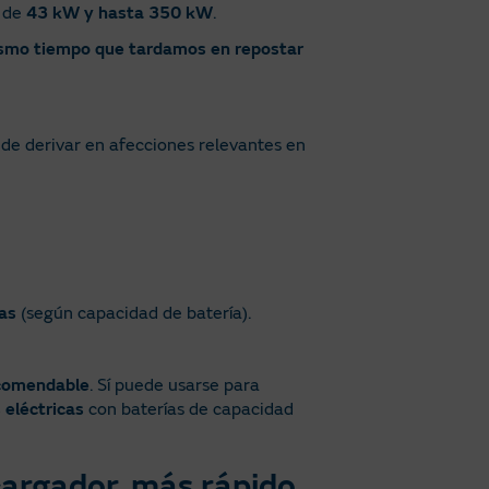
r de
43 kW y hasta 350 kW
.
ismo tiempo que tardamos en repostar
ede derivar en afecciones relevantes en
as
(según capacidad de batería).
ecomendable
. Sí puede usarse para
s eléctricas
con baterías de capacidad
argador, más rápido