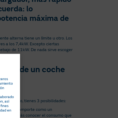
cuerda: lo
 potencia máxima de
nte alterna tiene un límite u otro. Los
es a los 7,4kW. Excepto ciertas
r debajo de 11kW. De nada sirve escoger
echar.
gador de un coche
ceros
namiento
ión
elaborado
. En ese caso, tienes 3 posibilidades:
n, así
 fines
y que se comporte como un
idad en
ehículo podrás conocer el consumo que