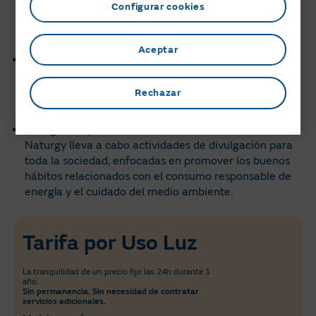
vulnerables: La Fundación también se ha
Configurar cookies
comprometido a ofrecer formación profesional
orientada a colectivos en situación de vulnerabilidad.
Aceptar
Visitas educativas a plantas energéticas: Como parte
de nuestra misión de acercar la energía a la sociedad,
organizamos visitas guiadas a distintas plantas y
Rechazar
centrales de generación energética de Naturgy.
Divulgación y sensibilización social: La Fundación
Naturgy lleva a cabo actividades de divulgación para
toda la sociedad, enfocadas en promover los buenos
hábitos relacionados con el consumo responsable de
energía y el cuidado del medio ambiente.
Tarifa por Uso Luz
La tranquilidad de un precio fijo las 24h durante 1
año.
Sin permanencia. Sin necesidad de contratar
servicios adicionales.