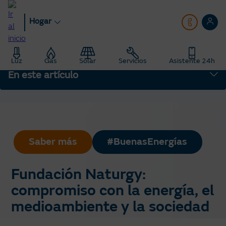
Pasar
al
Hogar
contenido
principal
Hogar
Blog
Luz
Gas
Solar
Servicios
Asistente 24h
Saber Más: Te enseñamos todo sobre energía
En este artículo
Fundación Naturgy: compromiso con la energía, el medioambiente y
la sociedad
Saber más
#BuenasEnergías
Fundación Naturgy:
compromiso con la energía, el
medioambiente y la sociedad