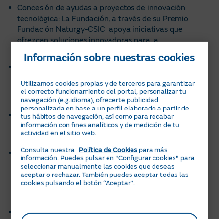
Concesión de ayudas a proyectos de innovación
tecnológica: La Fundación, a través de su Premio
Fundación Naturgy-CSIC apoya iniciativas que
ofrezcan soluciones innovadoras para la
descarbonización y la transición energética.
Información sobre nuestras cookies
Asesoramiento pedagógico y orientación profesional:
Uno de nuestros enfoques es ayudar a los jóvenes a
Utilizamos cookies propias y de terceros para garantizar
identificar sus vocaciones y orientar su futuro
el correcto funcionamiento del portal, personalizar tu
profesional en el ámbito de la energía.
navegación (e.g.idioma), ofrecerte publicidad
personalizada en base a un perfil elaborado a partir de
Formación técnica continua para trabajadores o
tus hábitos de navegación, así como para recabar
información con fines analíticos y de medición de tu
personas que se han visto afectades por el cambio d
actividad en el sitio web.
emodelo energético
Consulta nuestra
Política de Cookies
para más
Formación para el profesorado de FP: En línea con
información. Puedes pulsar en "Configurar cookies" para
nuestro compromiso con la educación reglada, la
seleccionar manualmente las cookies que deseas
Fundación Naturgy ha puesto en marcha programas
aceptar o rechazar. También puedes aceptar todas las
cookies pulsando el botón ‘‘Aceptar’’.
específicos de formación y actualización para el
profesorado de FP.
Formación profesionalizadora para colectivos