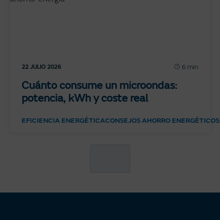
6 min
22 JULIO 2026
Cuánto consume un microondas:
potencia, kWh y coste real
EFICIENCIA ENERGÉTICA
CONSEJOS AHORRO ENERGÉTICO
S