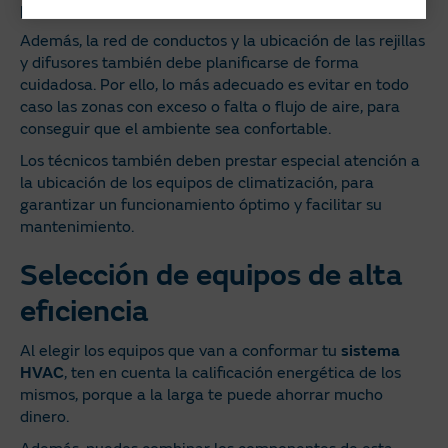
partido y aumentaremos nuestro consumo energético.
Además, la red de conductos y la ubicación de las rejillas
y difusores también debe planificarse de forma
cuidadosa. Por ello, lo más adecuado es evitar en todo
caso las zonas con exceso o falta o flujo de aire, para
conseguir que el ambiente sea confortable.
Los técnicos también deben prestar especial atención a
la ubicación de los equipos de climatización, para
garantizar un funcionamiento óptimo y facilitar su
mantenimiento.
Selección de equipos de alta
eficiencia
Al elegir los equipos que van a conformar tu
sistema
HVAC
, ten en cuenta la calificación energética de los
mismos, porque a la larga te puede ahorrar mucho
dinero.