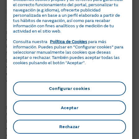
el correcto funcionamiento del portal, personalizar tu
navegación (e.g.idioma), ofrecerte publicidad
Instalaciones HVAC: claves para un
personalizada en base a un perfil elaborado a partir de
sistema eficiente
tus hábitos de navegación, así como para recabar
información con fines analíticos y de medición de tu
actividad en el sitio web.
La eficiencia de un
sistema
HVAC
no solo depende de la
calidad de sus componentes, también influye mucho la
Consulta nuestra
Política de Cookies
para más
instalación. Y es que si esta no se ha llevado a cabo de
información. Puedes pulsar en "Configurar cookies" para
seleccionar manualmente las cookies que deseas
forma correcta, el correcto funcionamiento del sistema
aceptar o rechazar. También puedes aceptar todas las
puede verse afectado, dando lugar a un mayor consumo
cookies pulsando el botón ‘‘Aceptar’’.
de energía y a una reducción de su vida útil. Por ello,
durante la instalación debes prestar atención a estos
aspectos:
Configurar cookies
Diseño adecuado del sistema
Es recomendable hacer un cálculo preciso de las cargas
Aceptar
térmicas del edificio para dimensionar correctamente
los equipos de calefacción y refrigeración. No queremos
Rechazar
que se queden "cortos", pero tampoco nos interesa que
estén sobredimensionados, porque no les vamos a sacar