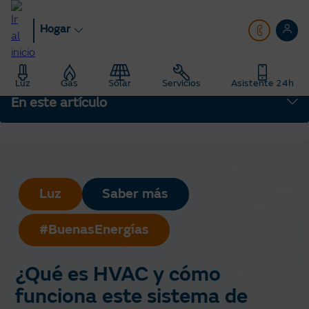
Pasar
al
Hogar
contenido
principal
Hogar
Blog
Luz
Gas
Solar
Servicios
Asistente 24h
Eficiencia energética: Consejos de ahorro de luz y gas
En este artículo
¿Qué es HVAC y cómo funciona este sistema de climatización
eficiente?
Luz
Saber más
#BuenasEnergías
¿Qué es HVAC y cómo
funciona este sistema de