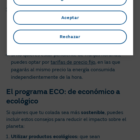
total tendrás”.
Planifica la hora del lavado:
si tienes una tarifa con
discriminación horaria, intenta poner en marcha la
Aceptar
lavadora en las horas donde la electricidad es más
barata, es decir, en el llamado
periodo valle
, que va
Rechazar
desde las 0 a las 8 h (de lunes a viernes) y que está
vigente las 24 horas los fines de semana y los festivos.
Si no quieres estar pendiente de franjas horarias,
puedes optar por
tarifas de precio fijo
, en las que
pagarás al mismo precio la energía consumida
independientemente de la hora.
El programa ECO: de económico a
ecológico
Si quieres que tu colada sea más
sostenible
, puedes
incluir estos consejos para reducir el impacto sobre el
planeta:
Utilizar productos ecológicos:
que sean