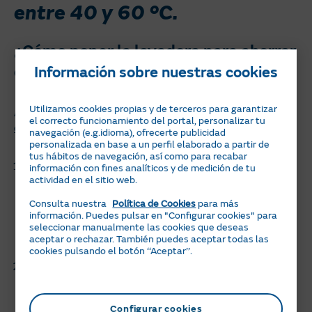
entre 40 y 60 ºC.
¿Cómo poner la lavadora para ahorrar
en la factura de la luz?
Información sobre nuestras cookies
Utilizamos cookies propias y de terceros para garantizar
Además de escoger el programa ECO, hay
otros
el correcto funcionamiento del portal, personalizar tu
consejos para no pasarse con el consumo energético
:
navegación (e.g.idioma), ofrecerte publicidad
personalizada en base a un perfil elaborado a partir de
tus hábitos de navegación, así como para recabar
Elegir una lavadora de clase A
:
se trata de los
información con fines analíticos y de medición de tu
actividad en el sitio web.
electrodomésticos más eficientes
. Recuerda que en
las etiquetas nuevas, las que se usan desde el 1 de
Consulta nuestra
Política de Cookies
para más
información. Puedes pulsar en "Configurar cookies" para
marzo de 2021, se muestra el consumo energético
seleccionar manualmente las cookies que deseas
(en kWh) para cien ciclos de funcionamiento (en el
aceptar o rechazar. También puedes aceptar todas las
programa “Eco 40-60”).
cookies pulsando el botón ‘‘Aceptar’’.
Pon la lavadora al máximo:
como explica la OCU,
“cuanto más aproveches un mismo ciclo de lavado o
de secado para procesar tus artículos, menor consumo
Configurar cookies