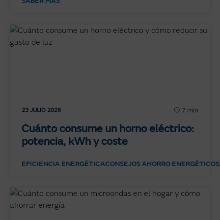
SABER MÁS
7 min
23 JULIO 2026
Cuánto consume un horno eléctrico:
potencia, kWh y coste
EFICIENCIA ENERGÉTICA
CONSEJOS AHORRO ENERGÉTICO
S