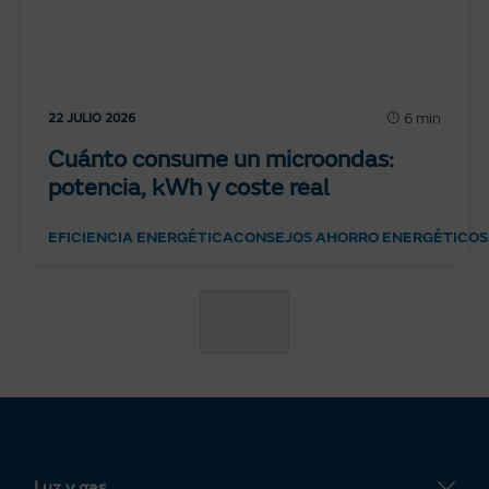
6 min
22 JULIO 2026
Cuánto consume un microondas:
potencia, kWh y coste real
EFICIENCIA ENERGÉTICA
CONSEJOS AHORRO ENERGÉTICO
S
Luz y gas