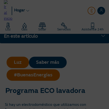
Pasar
al
Hogar
contenido
principal
Hogar
Blog
Luz
Gas
Solar
Servicios
Asistente 24h
Saber Más: Te enseñamos todo sobre energía
En este artículo
Programa ECO lavadora
Luz
Saber más
#BuenasEnergías
Programa ECO lavadora
Si hay un electrodoméstico que utilizamos con