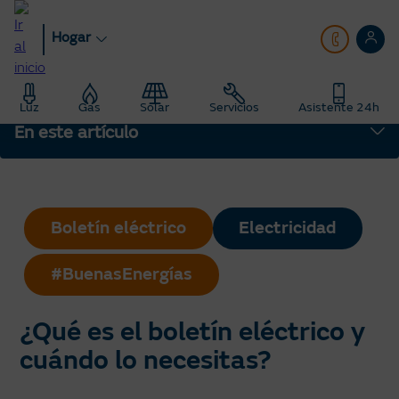
Pasar
al
Hogar
contenido
principal
Hogar
Blog
Luz
Gas
Solar
Servicios
Asistente 24h
Saber Más: Te enseñamos todo sobre energía
En este artículo
¿Qué es el boletín eléctrico y cuándo lo necesitas?
Boletín eléctrico
Electricidad
#BuenasEnergías
¿Qué es el boletín eléctrico y
cuándo lo necesitas?