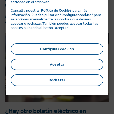
actividad en el sitio web.
los 150 €
.
Consulta nuestra
Política de Cookies
para más
información. Puedes pulsar en "Configurar cookies" para
Nosotros te recomendamos que pidas varios presupuestos y
seleccionar manualmente las cookies que deseas
que te tomes tu tiempo para valorar antes de contratar
.
aceptar o rechazar. También puedes aceptar todas las
cookies pulsando el botón ‘‘Aceptar’’.
Configurar cookies
Aceptar
Rechazar
¿Hay otro boletín eléctrico en