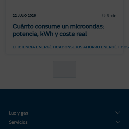
6 min
22 JULIO 2026
Cuánto consume un microondas:
potencia, kWh y coste real
EFICIENCIA ENERGÉTICA
CONSEJOS AHORRO ENERGÉTICO
S
Luz y gas
Tarifa Plana
Servicios