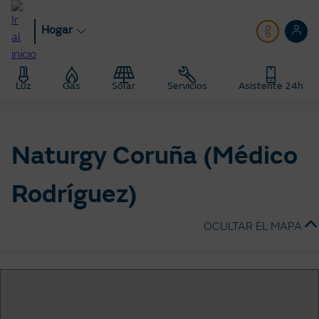
Pasar
al
Hogar
contenido
principal
Hogar
Tiendas naturgy
Luz
Gas
Solar
Servicios
Asistente 24h
Tienda Naturgy A Coruña Médico Rodriguez
Naturgy Coruña (Médico
Rodríguez)
OCULTAR EL MAPA