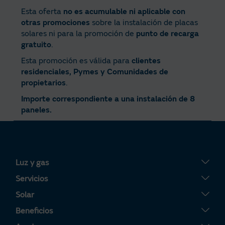
Esta oferta
no es acumulable ni aplicable con
otras promociones
sobre la instalación de placas
solares ni para la promoción de
punto de recarga
gratuito
.
Esta promoción es válida para
clientes
residenciales, Pymes y Comunidades de
propietarios
.
Importe correspondiente a una instalación de 8
paneles.
Luz y gas
Tarifa Plana
Servicios
Tarifa Por Uso
Servigas
Solar
Tarifa Noche
Servielectric
Placas solares
Beneficios
Tarifa Dinámica Luz