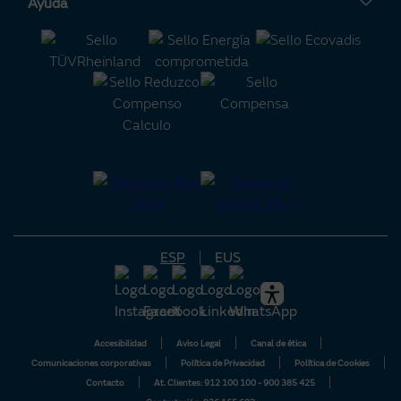
Servihogar
Tarifa Solar
Tu Área Clientes
Ayuda
Alta luz
Calderas
Servisolar
Consejos de ahorro energético
Contacto
Alta gas
Aire acondicionado
Compensación de Excedentes
Certificaciones de interés
Preguntas frecuentes
Calculadora m³ a KWh
Batería Virtual
Alianza Naturgy-Moeve
Política de reclamaciones
Calculadora solar
Consejos de ciberseguridad
Área Solar
¿Quieres colaborar con Naturgy?
Grupo Naturgy
Precio luz hoy por horas
Blog
ESP
EUS
Accesibilidad
Aviso Legal
Canal de ética
Comunicaciones corporativas
Política de Privacidad
Política de Cookies
Contacto
At. Clientes: 912 100 100 - 900 385 425