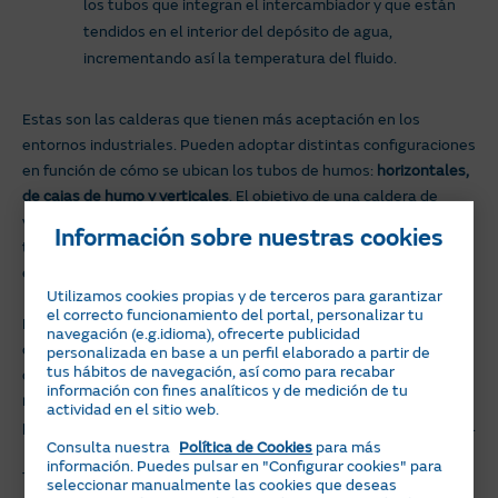
los tubos que integran el intercambiador y que están
tendidos en el interior del depósito de agua,
incrementando así la temperatura del fluido.
Estas son las calderas que tienen más aceptación en los
entornos industriales. Pueden adoptar distintas configuraciones
en función de cómo se ubican los tubos de humos:
horizontales,
de cajas de humo y verticales
. El objetivo de una caldera de
vapor, ya sea de un sistema u otro, es incrementar la
Información sobre nuestras cookies
temperatura y la presión del agua hasta transformar el fluido
en vapor a la presión necesaria.
Utilizamos cookies propias y de terceros para garantizar
el correcto funcionamiento del portal, personalizar tu
La obtención de vapor va a condicionar el resto de los
navegación (e.g.idioma), ofrecerte publicidad
componentes auxiliares de la caldera, ya que deben estar
personalizada en base a un perfil elaborado a partir de
tus hábitos de navegación, así como para recabar
diseñados para
soportar las temperaturas y presiones
información con fines analíticos y de medición de tu
necesarias
. Hay que tener en cuenta que según aumenta la
actividad en el sitio web.
presión del agua también aumenta la temperatura de ebullición.
Consulta nuestra
Política de Cookies
para más
información. Puedes pulsar en "Configurar cookies" para
Tradicionalmente, las calderas se han clasificado también,
seleccionar manualmente las cookies que deseas