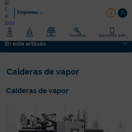
Pasar
al
Empresas
contenido
principal
Empresas
blog
Luz
Gas
Solar
Servicios
Asistente 24h
Saber Más: Te enseñamos todo sobre energía
Calderas de vapor
En este artículo
Calderas de vapor
Calderas de vapor