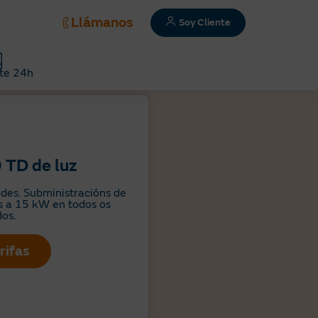
Llámanos
Soy Cliente
te 24h
0 TD de luz
des. Subministracións de
s a 15 kW en todos os
os. ​
rifas