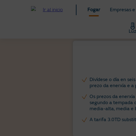
Ir
Fogar
Empresas e
ao
contido
principal
Lu
Divídese o día en sei
prezo da enerxía e a p
Os prezos da enerxía 
segundo a tempada do
media-alta, media e b
A tarifa 3.0TD substit