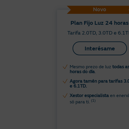
Novo
Plan Fijo Luz 24 horas
Tarifa 2.0TD, 3.0TD e 6.1
Interésame
Mesmo prezo de luz
todas a
horas do día
.
Agora tamén para tarifas 3
e 6.1TD.
Xestor especialista
en enerxí
(1)
só para ti.