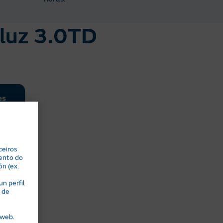
 luz 3.0TD
ceiros
ento do
ón (ex.
n perfil
 de
 web.