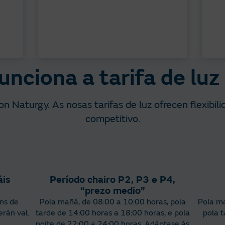
nciona a tarifa de lu
 Naturgy. As nosas tarifas de luz ofrecen flexibil
competitivo.
áis
Período chairo P2, P3 e P4,
“prezo medio”
ins de
Pola mañá, de 08:00 a 10:00 horas, pola
Pola ma
erán val.
tarde de 14:00 horas a 18:00 horas, e pola
pola t
noite de 22:00 a 24:00 horas. Adáptase ás