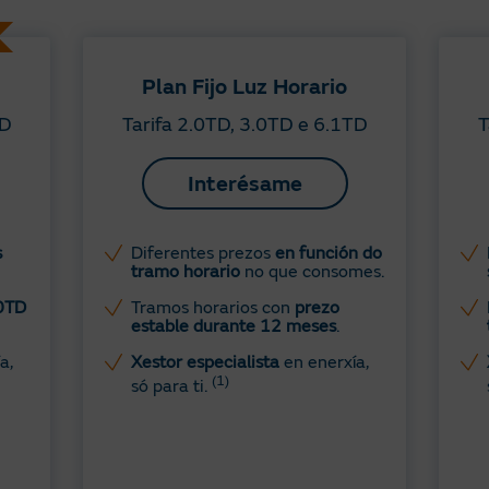
Plan Fijo Luz Horario
TD
Tarifa 2.0TD, 3.0TD e 6.1TD
T
Interésame
s
Diferentes prezos
en función do
tramo horario
no que consomes.
.0TD
Tramos horarios con
prezo
estable durante 12 meses
.
a,
Xestor especialista
en enerxía,
(1)
só para ti.