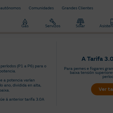
 autónomos
Comunidades
Grandes Clientes
z
Gas
Servizos
Solar
Asisten
A Tarifa 3.
s períodos (P1 a P6) para o
Para pemes e fogares gran
otencia.​
baixa tensión superiore
períod
e a potencia varían
 ano, dividida en alta,
Ver ta
aixa.​
úe á anterior tarifa 3.0A​