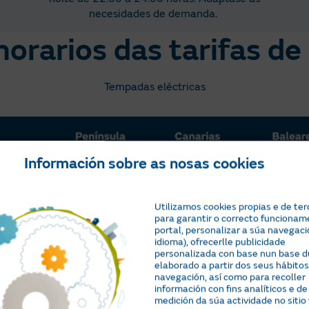
necesidades de demanda. ​
horarios das tarifas de
Tempadas eléctricas
Información sobre as nosas cookies
Utilizamos cookies propias e de ter
para garantir o correcto funcionam
portal, personalizar a súa navegaci
idioma), ofrecerlle publicidade
personalizada con base nun base du
elaborado a partir dos seus hábitos
navegación, así como para recoller
información con fins analíticos e de
medición da súa actividade no sitio