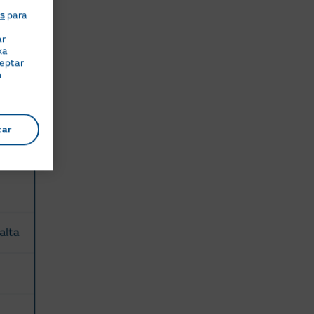
es
para
ar
xa
ceptar
n
tar