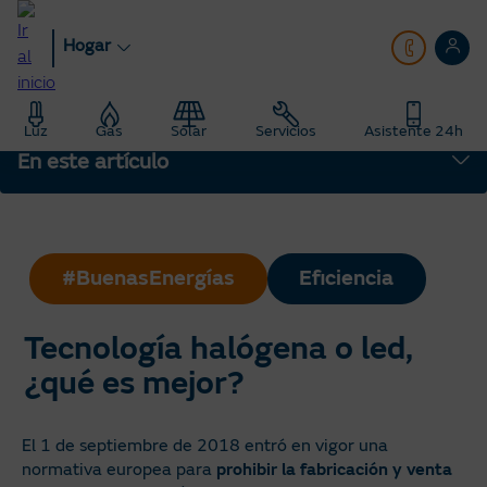
Pasar
al
Hogar
contenido
principal
Hogar
Blog
Luz
Gas
Solar
Servicios
Asistente 24h
Eficiencia energética: Consejos de ahorro de luz y gas
En este artículo
Tecnología halógena o led, ¿qué es mejor?
#BuenasEnergías
Eficiencia
Tecnología halógena o led,
¿qué es mejor?
El 1 de septiembre de 2018 entró en vigor una
normativa europea para
prohibir la fabricación y venta