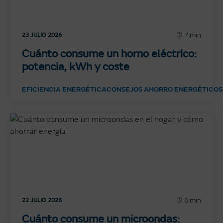
7 min
23 JULIO 2026
Cuánto consume un horno eléctrico:
potencia, kWh y coste
EFICIENCIA ENERGÉTICA
CONSEJOS AHORRO ENERGÉTICO
S
6 min
22 JULIO 2026
Cuánto consume un microondas: