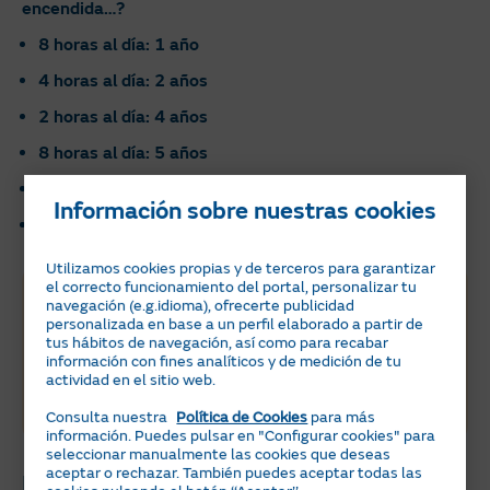
encendida…?
8 horas al día: 1 año
4 horas al día: 2 años
2 horas al día: 4 años
8 horas al día: 5 años
4 horas al día: 10 años
Información sobre nuestras cookies
2 horas al día: 20,5 años
Utilizamos cookies propias y de terceros para garantizar
el correcto funcionamiento del portal, personalizar tu
Ahorra con la
navegación (e.g.idioma), ofrecerte publicidad
personalizada en base a un perfil elaborado a partir de
energía del sol
tus hábitos de navegación, así como para recabar
información con fines analíticos y de medición de tu
actividad en el sitio web.
Descubre las ventajas de instalar placas solares
con Naturgy Solar
Consulta nuestra
Política de Cookies
para más
Calcula tu ahorro
información. Puedes pulsar en "Configurar cookies" para
seleccionar manualmente las cookies que deseas
aceptar o rechazar. También puedes aceptar todas las
El consumo led: 5 preguntas clave