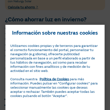
con Naturgy Solar
Calcula tu ahorro
¿Cómo ahorrar luz en invierno?
Con la llegada del invierno pasamos más tiempo en casa
Información sobre nuestras cookies
y, además, recurrimos a la calefacción para que la
temperatura sea confortable. Aunque esto puede
dificultar un poco el ahorro, no lo hace imposible. La
Utilizamos cookies propias y de terceros para garantizar
clave para mantener la factura eléctrica bajo control es
el correcto funcionamiento del portal, personalizar tu
navegación (e.g.idioma), ofrecerte publicidad
que toda la familia se implique y cambie ligeramente
personalizada en base a un perfil elaborado a partir de
sus hábitos, sabiendo
a qué hora es más barata la luz
.
tus hábitos de navegación, así como para recabar
información con fines analíticos y de medición de tu
Puedes poner en marcha los siguientes ajustes:
actividad en el sitio web.
Planifica tus consumos para
Consulta nuestra
Política de Cookies
para más
información. Puedes pulsar en "Configurar cookies" para
aprovechar las horas valle
seleccionar manualmente las cookies que deseas
aceptar o rechazar. También puedes aceptar todas las
cookies pulsando el botón ‘‘Aceptar’’.
Carga los dispositivos electrónicos durante la noche.
Puedes poner la lavadora y el friegaplatos a última