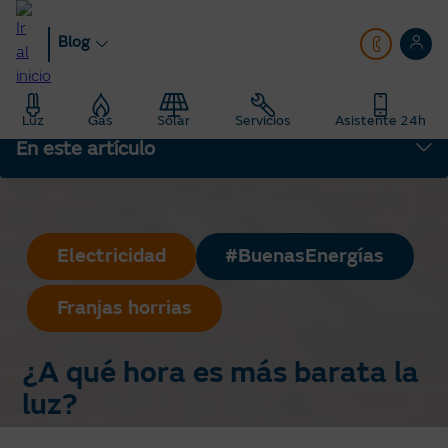
Pasar
al
Blog
contenido
principal
Blog
Hogar
Luz
Gas
Solar
Servicios
Asistente 24h
Consejos de Ahorro Energético para Empresas
En este artículo
¿A qué hora es más barata la luz?
Electricidad
#BuenasEnergías
Franjas horrias
¿A qué hora es más barata la
luz?