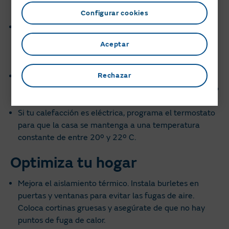
hora de la noche o a primera hora de la mañana, y lo
Configurar cookies
mismo con la secadora.
Si no te importa esperar, puedes hacer la colada
directamente el fin de semana, porque el tramo valle
Aceptar
se extiende desde el sábado a las 00h hasta el lunes a
las 8h.
Aprovecha el fin de semana para cocinar en
Rechazar
vitrocerámica o placa de inducción. Así ahorras tiempo
los días de diario y también ahorrarás luz.
Si tu calefacción es eléctrica, programa el termostato
para que la casa se mantenga a una temperatura
constante de entre 20º y 22º C.
Optimiza tu hogar
Mejora el aislamiento térmico. Instala burletes en
puertas y ventanas para evitar las fugas de aire.
Coloca cortinas gruesas y asegúrate de que no hay
puntos de fuga de calor.