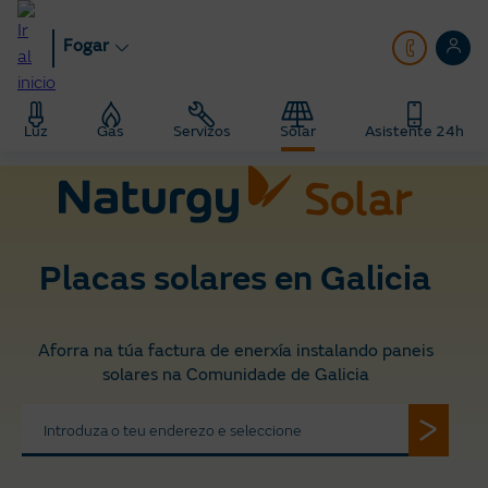
Ir
ao
Fogar
contido
principal
Fogar
Solar
Placas solares preto de min
Luz
Gas
Servizos
Solar
Asistente 24h
Placas solares en Galicia
Placas solares en Galicia
Aforra na túa factura de enerxía instalando paneis
solares na Comunidade de Galicia
Introduza o teu enderezo e seleccione