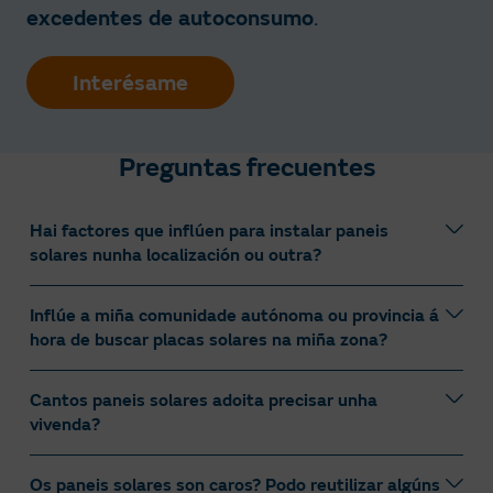
excedentes de autoconsumo
.
Interésame
Preguntas frecuentes
Hai factores que inflúen para instalar paneis
solares nunha localización ou outra?
Inflúe a miña comunidade autónoma ou provincia á
Os principais factores que poden influír á hora de
hora de buscar placas solares na miña zona?
instalar placas solares nunha localización son:
Orientación e inclinación: o ideal é orientar os
Cantos paneis solares adoita precisar unha
Si, máis do que cres. É posible que o primeiro que che
paneis ao sur (no hemisferio norte) e axustar a
vivenda?
veña á mente sexa o clima. As condicións
inclinación segundo a latitude para maximizar a
meteorolóxicas en España cambian dunha
captación solar.
comunidade autónoma á outra, ás veces mesmo entre
Os paneis solares son caros? Podo reutilizar algúns
Sombra e obstáculos: evitar zonas con sombras
Unha vivenda típica pode precisar entre 4 e 18