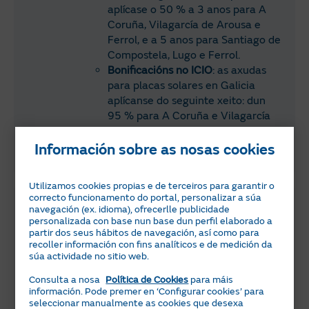
aplícase o 50 % a 3 anos para A
Coruña, Vilagarcía de Arousa e
Ferrol, e a 5 anos para Santiago de
Compostela, Lugo e Ferrol.
Bonificacións no ICIO
: as axudas
para placas solares en Galicia
aplícanse do seguinte xeito: dun
95 % para A Coruña e Vilagarcía
de Arousa; dun 90 % para Santiago
de Compostela; dun 50 % para
Información sobre as nosas cookies
Lugo e dun 30 % para Ourense.
Utilizamos cookies propias e de terceiros para garantir o
Fondos europeos Next Generation para
correcto funcionamento do portal, personalizar a súa
navegación (ex. idioma), ofrecerlle publicidade
Asturias
personalizada con base nun base dun perfil elaborado a
Galicia segue contando con estes fondos
partir dos seus hábitos de navegación, así como para
para particulares e empresas cun 40-
recoller información con fins analíticos e de medición da
50 % do custo da instalación,
súa actividade no sitio web.
dependendo da potencia e o tipo de
Consulta a nosa
Política de Cookies
para máis
beneficiario. Pode esgotarse segundo a
información. Pode premer en ‘Configurar cookies’ para
demanda, polo que se recomenda
seleccionar manualmente as cookies que desexa