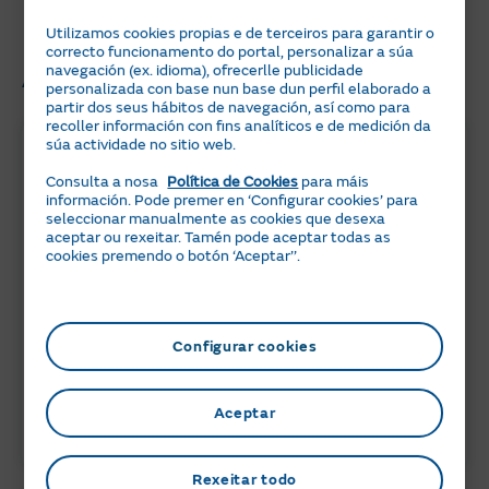
cho perdas!
Utilizamos cookies propias e de terceiros para garantir o
correcto funcionamento do portal, personalizar a súa
Artigos relacionados
navegación (ex. idioma), ofrecerlle publicidade
personalizada con base nun base dun perfil elaborado a
partir dos seus hábitos de navegación, así como para
recoller información con fins analíticos e de medición da
súa actividade no sitio web.
Consulta a nosa
Política de Cookies
para máis
información. Pode premer en ‘Configurar cookies’ para
seleccionar manualmente as cookies que desexa
aceptar ou rexeitar. Tamén pode aceptar todas as
cookies premendo o botón ‘Aceptar’’.
6 min
05 JULIO 2024
Configurar cookies
Peajes de electricidad 2026: ¿Qué
necesitas saber?
Aceptar
ACTUALIDAD
Rexeitar todo