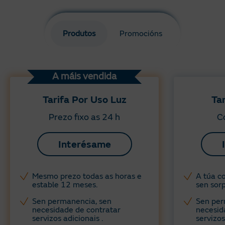
Produtos
Promocións
A máis vendida
Tarifa Por Uso Luz
Ta
Prezo fixo as 24 h
Co
Interésame
Mesmo prezo todas as horas e
A túa co
estable 12 meses.
sen sorp
Sen permanencia, sen
Sen per
necesidade de contratar
necesid
servizos adicionais .
servizos