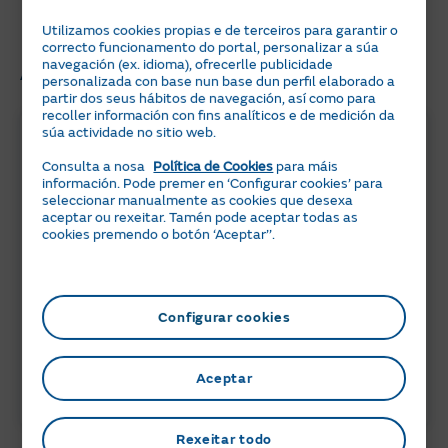
cho perdas!
Utilizamos cookies propias e de terceiros para garantir o
correcto funcionamento do portal, personalizar a súa
Artigos relacionados
navegación (ex. idioma), ofrecerlle publicidade
personalizada con base nun base dun perfil elaborado a
partir dos seus hábitos de navegación, así como para
recoller información con fins analíticos e de medición da
súa actividade no sitio web.
Consulta a nosa
Política de Cookies
para máis
información. Pode premer en ‘Configurar cookies’ para
seleccionar manualmente as cookies que desexa
aceptar ou rexeitar. Tamén pode aceptar todas as
cookies premendo o botón ‘Aceptar’’.
6 min
05 JULIO 2024
Configurar cookies
Peajes de electricidad 2026: ¿Qué
necesitas saber?
Aceptar
ACTUALIDAD
Rexeitar todo