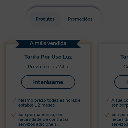
Produtos
Promocións
A máis vendida
Tarifa Por Uso Luz
Ta
Prezo fixo as 24 h
Co
Interésame
Mesmo prezo todas as horas e
A túa co
estable 12 meses.
sen sorp
Sen permanencia, sen
Sen per
necesidade de contratar
necesid
servizos adicionais .
servizos