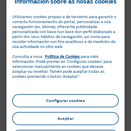
Información sobre as nosas cookies
relacionado co aforro enerxético,
autoconsumo, sostibilidade e moito máis. Non
Utilizamos cookies propias e de terceiros para garantir o
cho perdas!
correcto funcionamento do portal, personalizar a súa
navegación (ex. idioma), ofrecerlle publicidade
personalizada con base nun base dun perfil elaborado a
Artigos relacionados
partir dos seus hábitos de navegación, así como para
recoller información con fins analíticos e de medición da
súa actividade no sitio web.
Consulta a nosa
Política de Cookies
para máis
información. Pode premer en ‘Configurar cookies’ para
seleccionar manualmente as cookies que desexa
aceptar ou rexeitar. Tamén pode aceptar todas as
cookies premendo o botón ‘Aceptar’’.
Configurar cookies
6 min
05 JULIO 2024
Peajes de electricidad 2026: ¿Qué
Aceptar
necesitas saber?