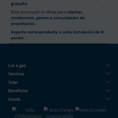
gratuíto
.
Esta promoción é válida para
clientes
residenciais, pemes e comunidades de
propietarios
.
Importe correspondente a unha instalación de 8
paneis.
Luz e gas
Tarifa Plana
Servizos
Tarifa Por Uso
Servigas
Solar
Tarifa Noite
Servielectric
Placas solares
Beneficios
Tarifa Dinámica Luz
Servihogar
Tarifa Solar
A túa Área Clientes
Axuda
Alta luz
Caldeiras
Servisolar
Consellos de aforro enerxético
Contacto
Alta gas
Aire acondicionado
Compensación de excedentes
Certificacións de interese
Preguntas frecuentes