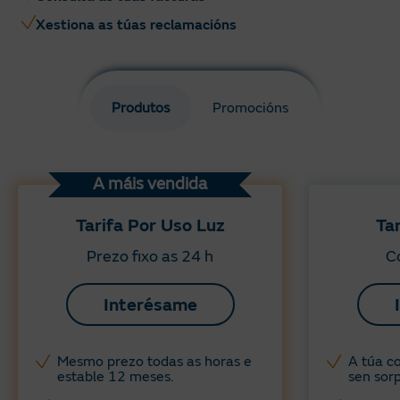
Xestiona as túas reclamacións
Produtos
Promocións
A máis vendida
Tarifa Por Uso Luz
Ta
Prezo fixo as 24 h
Co
Interésame
Mesmo prezo todas as horas e
A túa co
estable 12 meses.
sen sorp