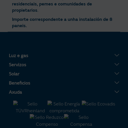
residenciais, pemes e comunidades de
propietarios
.
Importe correspondente a unha instalación de 8
paneis.
Luz e gas
Tarifa Plana
Servizos
Tarifa Por Uso
Servigas
Solar
Tarifa Noite
Servielectric
Placas solares
Beneficios
Tarifa Dinámica Luz
Servihogar
Tarifa Solar
A túa Área Clientes
Axuda
Alta luz
Caldeiras
Servisolar
Consellos de aforro enerxético
Contacto
Alta gas
Aire acondicionado
Compensación de excedentes
Certificacións de interese
Preguntas frecuentes
Calculadora m³ a kWh
Batería Virtual
Alianza Naturgy-Moeve
Política de reclamacións
Calculadora solar
Consellos de ciberseguridade