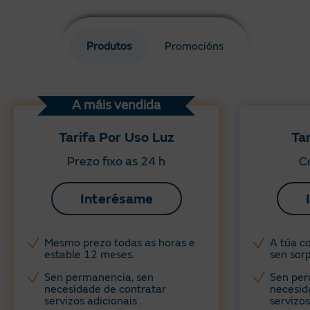
Produtos
Promocións
A máis vendida
Tarifa Por Uso Luz
Ta
Prezo fixo as 24 h
Co
Interésame
Mesmo prezo todas as horas e
A túa co
estable 12 meses.
sen sorp
Sen permanencia, sen
Sen per
necesidade de contratar
necesid
servizos adicionais .
servizos