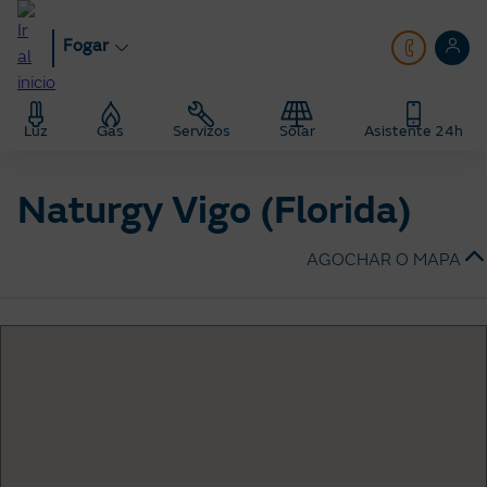
Ir
ao
Fogar
contido
principal
Fogar
Tendas Naturgy
Tenda Naturgy Vigo Florida
Luz
Gas
Servizos
Solar
Asistente 24h
Naturgy Vigo (Florida)
AGOCHAR O MAPA