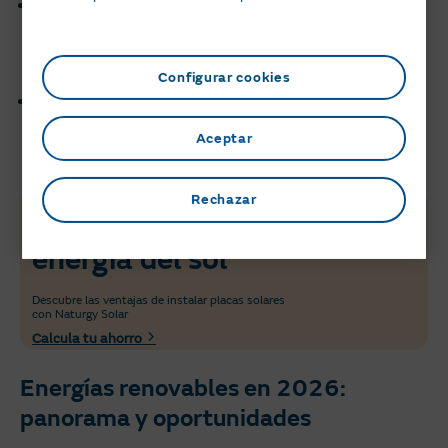
Digitalización e inteligencia artificial. Los sistemas
inteligentes monitorizan el consumo, predicen las
necesidades energéticas y optimizan
automáticamente el uso de la energía.
Configurar cookies
Integración de renovables en edificios. Los sistemas
fotovoltaicos empiezan a integrarse en las fachadas,
Aceptar
cubiertas o elementos constructivos.
Rechazar
Ahorra con la
energía del sol
Descubre las ventajas de instalar placas solares
con Naturgy Solar
Calcula tu ahorro
Energías renovables en 2026:
panorama y oportunidades