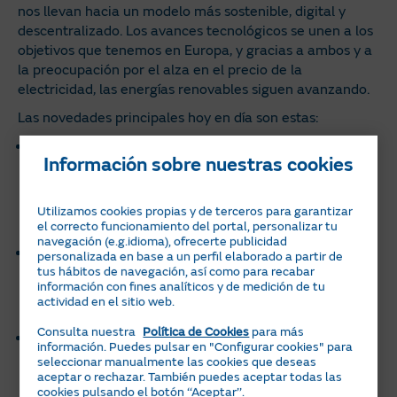
nos llevan hacia un modelo más sostenible, digital y
descentralizado. Los avances tecnológicos se unen a los
objetivos que tenemos en Europa, y gracias a ambos y a
la preocupación por el alza en el precio de la
electricidad, las energías renovables siguen avanzando.
Las novedades principales hoy en día son estas:
Mayor eficiencia en la energía solar. Los paneles
Información sobre nuestras cookies
actuales usan tecnologías como TOPCon, HJT o
materiales como la perovskita, que aumentan el
rendimiento y generan más electricidad con la misma
Utilizamos cookies propias y de terceros para garantizar
el correcto funcionamiento del portal, personalizar tu
superficie instalada. Además, se reducen las
averías
.
navegación (e.g.idioma), ofrecerte publicidad
Crecimiento del almacenamiento energético. La
personalizada en base a un perfil elaborado a partir de
tus hábitos de navegación, así como para recabar
capacidad de las baterías también aumenta para que
información con fines analíticos y de medición de tu
se pueda aprovechar el excedente de energía y evitar
actividad en el sitio web.
depender de la red eléctrica.
Consulta nuestra
Política de Cookies
para más
Crece el autoconsumo colectivo. Las instalaciones se
información. Puedes pulsar en "Configurar cookies" para
comparten entre comunidades, edificios residenciales
seleccionar manualmente las cookies que deseas
aceptar o rechazar. También puedes aceptar todas las
y empresas para optimizar costes y recursos.
cookies pulsando el botón ‘‘Aceptar’’.