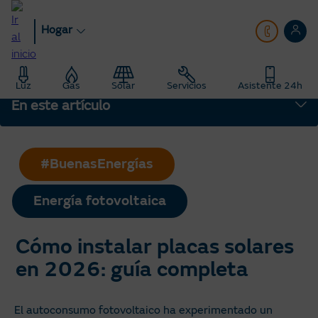
Pasar
al
Hogar
contenido
principal
Hogar
Blog
Luz
Gas
Solar
Servicios
Asistente 24h
Cómo instalar placas solares en 2026: guía completa
En este artículo
#BuenasEnergías
Energía fotovoltaica
Cómo instalar placas solares
en 2026: guía completa
El autoconsumo fotovoltaico ha experimentado un