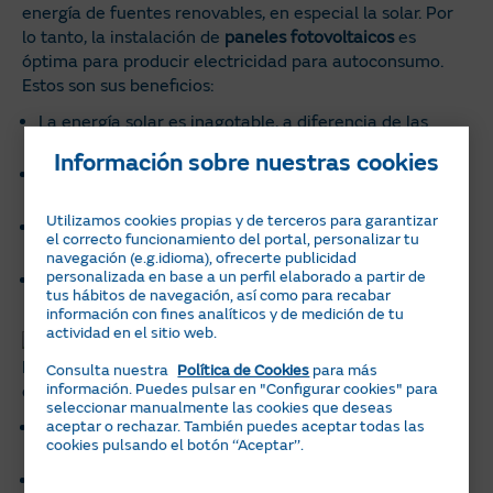
energía de fuentes renovables, en especial la solar. Por
lo tanto, la instalación de
paneles fotovoltaicos
es
óptima para producir electricidad para autoconsumo.
Estos son sus beneficios:
La energía solar es inagotable, a diferencia de las
fuentes de energía fósiles.
Información sobre nuestras cookies
Esta energía no contamina con gases de efecto
invernadero y no contribuye al calentamiento global.
Utilizamos cookies propias y de terceros para garantizar
Los paneles fotovoltaicos no generan residuos
el correcto funcionamiento del portal, personalizar tu
contaminantes.
navegación (e.g.idioma), ofrecerte publicidad
personalizada en base a un perfil elaborado a partir de
La energía solar no produce ruidos, de manera que no
tus hábitos de navegación, así como para recabar
hay contaminación acústica.
información con fines analíticos y de medición de tu
actividad en el sitio web.
Por otra parte, el
autoconsumo
de energía solar de las
Consulta nuestra
Política de Cookies
para más
información. Puedes pulsar en "Configurar cookies" para
casas pasivas te ofrece varias ventajas:
seleccionar manualmente las cookies que deseas
aceptar o rechazar. También puedes aceptar todas las
Flexibilidad, porque es fácil ajustar y adaptar el
cookies pulsando el botón ‘‘Aceptar’’.
consumo adecuadamente.
Seguridad, porque, hoy en día, este tipo de