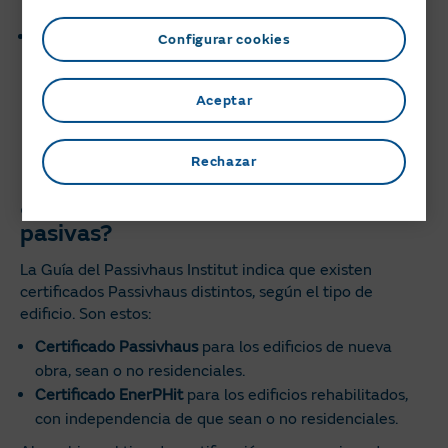
instalaciones no tienen ningún riesgo.
Ahorro. En los últimos 5 años, los precios de las
Configurar cookies
tecnologías renovables han reducido el coste en un 80
%, según el Instituto para la Diversificación y Ahorro
Aceptar
de la Energía de España (IDAE). Y, durante 2023, el
precio de los materiales ha proseguido su senda
descendiente.
Rechazar
¿Existen certificaciones de casas
pasivas?
La Guía del Passivhaus Institut indica que existen
certificados Passivhaus distintos, según el tipo de
edificio. Son estos:
Certificado
Passivhaus
para los edificios de nueva
obra, sean o no residenciales.
Certificado EnerPHit
para los edificios rehabilitados,
con independencia de que sean o no residenciales.