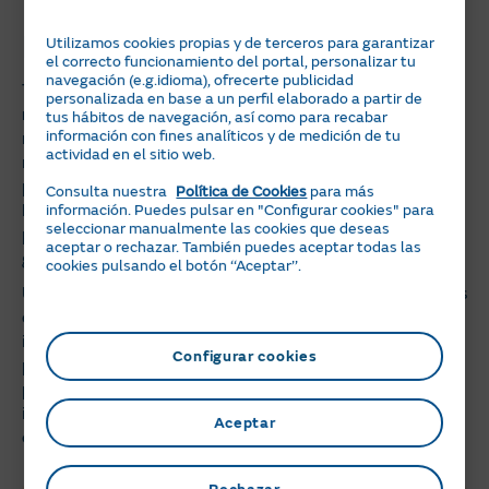
Regalos hechos a mano
Utilizamos cookies propias y de terceros para garantizar
el correcto funcionamiento del portal, personalizar tu
navegación (e.g.idioma), ofrecerte publicidad
También puede ser una buena opción hacer
personalizada en base a un perfil elaborado a partir de
manualidades
. ¿Qué tienen de especial? Primero, son un
tus hábitos de navegación, así como para recabar
información con fines analíticos y de medición de tu
regalo único, hecho por ti, con un esfuerzo, y pueden
actividad en el sitio web.
reforzar el vínculo hacia quien los recibe. Segundo,
puedes reutilizar materiales para crearlos (como los
Consulta nuestra
Política de Cookies
para más
botes de vidrio de los yogures, ideales para un
información. Puedes pulsar en "Configurar cookies" para
seleccionar manualmente las cookies que deseas
portavelas reciclado). Y, tercero, seguro que lo pasas en
aceptar o rechazar. También puedes aceptar todas las
grande con el Do It Yourself.
cookies pulsando el botón ‘‘Aceptar’’.
Uno de los errores recurrentes asociados a la Navidad es
que los grandes regalos o exagerados son más
importantes: error. En los pequeños detalles está,
Configurar cookies
precisamente, la capacidad de conseguir un impacto
positivo a quien quieres. Y esta es una manera
interesante de educar a los más pequeños en esa
Aceptar
capacidad de expresar el cariño con las pequeñas cosas.