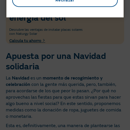
Rechazar
Ahorra con la
energía del sol
Descubre las ventajas de instalar placas solares
con Naturgy Solar
Calcula tu ahorro
Apuesta por una Navidad
solidaria
La
Navidad
es un
momento de recogimiento y
celebración
con la gente más querida, pero, también,
para acordarse de los que peor lo pasan. ¿Por qué no
aprovechas las fiestas para que estas sirvan para hacer
algo bueno a nivel social? En este sentido, proponemos
medidas como la donación de ropa, juguetes de comida
o monetaria.
Esta es, definitivamente, una manera de plantearse las