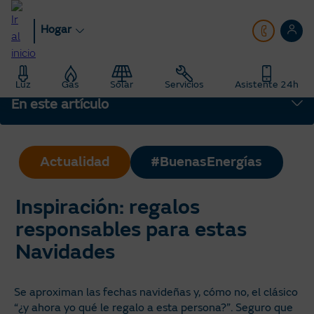
Pasar
al
Hogar
contenido
principal
Hogar
Blog
Luz
Gas
Solar
Servicios
Asistente 24h
Inspiración: regalos responsables para estas Navidades
En este artículo
Actualidad
#BuenasEnergías
Inspiración: regalos
responsables para estas
Navidades
Se aproximan las fechas navideñas y, cómo no, el clásico
“¿y ahora yo qué le regalo a esta persona?”. Seguro que